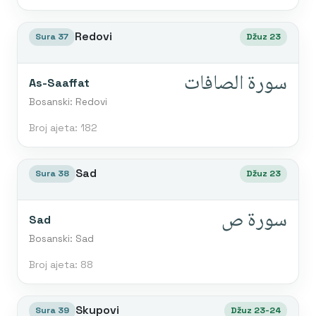
Redovi
Sura 37
Džuz 23
سورة الصافات
As-Saaffat
Bosanski: Redovi
Broj ajeta: 182
Sad
Sura 38
Džuz 23
سورة ص
Sad
Bosanski: Sad
Broj ajeta: 88
Skupovi
Sura 39
Džuz 23-24