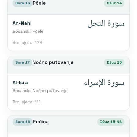
Pčele
Sura 16
Džuz 14
سورة النحل
An-Nahl
Bosanski: Pčele
Broj ajeta: 128
Noćno putovanje
Sura 17
Džuz 15
سورة الإسراء
Al-Isra
Bosanski: Noćno putovanje
Broj ajeta: 111
Pečina
Sura 18
Džuz 15-16