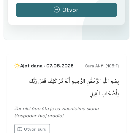
Otvori
Ajet dana · 07.08.2026
Sura Al-fil (105:1)
بِسْمِ اللَّهِ الرَّحْمَٰنِ الرَّحِيمِ أَلَمْ تَرَ كَيْفَ فَعَلَ رَبُّكَ
بِأَصْحَابِ الْفِيلِ
Zar nisi čuo šta je sa vlasnicima slona
Gospodar tvoj uradio!
Otvori suru