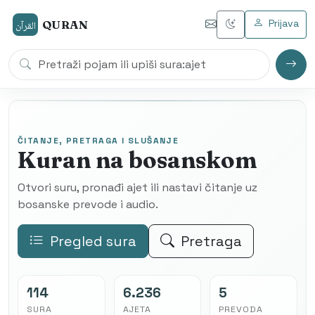
Prijava
QURAN
القرآن
ČITANJE, PRETRAGA I SLUŠANJE
Kuran na bosanskom
Otvori suru, pronađi ajet ili nastavi čitanje uz
bosanske prevode i audio.
Pregled sura
Pretraga
114
6.236
5
SURA
AJETA
PREVODA