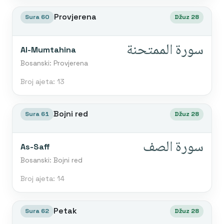
Provjerena
Sura 60
Džuz 28
سورة الممتحنة
Al-Mumtahina
Bosanski: Provjerena
Broj ajeta: 13
Bojni red
Sura 61
Džuz 28
سورة الصف
As-Saff
Bosanski: Bojni red
Broj ajeta: 14
Petak
Sura 62
Džuz 28