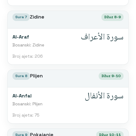
Zidine
Sura 7
Džuz 8-9
سورة الأعراف
Al-Araf
Bosanski: Zidine
Broj ajeta: 206
Plijen
Sura 8
Džuz 9-10
سورة الأنفال
Al-Anfal
Bosanski: Plijen
Broj ajeta: 75
Pokajanje
Sura 9
Džuz 10-11