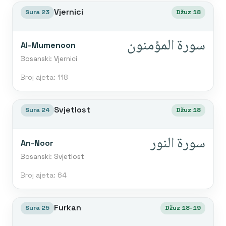
Vjernici
Sura 23
Džuz 18
سورة المؤمنون
Al-Mumenoon
Bosanski: Vjernici
Broj ajeta: 118
Svjetlost
Sura 24
Džuz 18
سورة النور
An-Noor
Bosanski: Svjetlost
Broj ajeta: 64
Furkan
Sura 25
Džuz 18-19