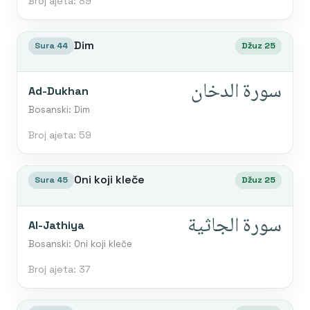
Broj ajeta: 89
Dim
Sura 44
Džuz 25
سورة الدخان
Ad-Dukhan
Bosanski: Dim
Broj ajeta: 59
Oni koji kleče
Sura 45
Džuz 25
سورة الجاثية
Al-Jathiya
Bosanski: Oni koji kleče
Broj ajeta: 37