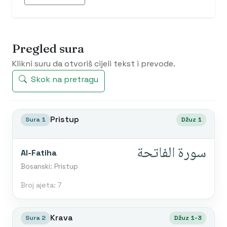
Pregled sura
Klikni suru da otvoriš cijeli tekst i prevode.
Skok na pretragu
Pristup
Sura 1
Džuz 1
سورة الفاتحة
Al-Fatiha
Bosanski: Pristup
Broj ajeta: 7
Krava
Sura 2
Džuz 1-3