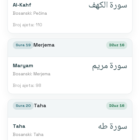
سورة الكهف
Al-Kahf
Bosanski: Pečina
Broj ajeta: 110
Merjema
Sura 19
Džuz 16
سورة مريم
Maryam
Bosanski: Merjema
Broj ajeta: 98
Taha
Sura 20
Džuz 16
سورة طه
Taha
Bosanski: Taha