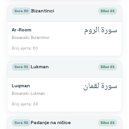
Bizantinci
Sura 30
Džuz 21
سورة الروم
Ar-Room
Bosanski: Bizantinci
Broj ajeta: 60
Lukman
Sura 31
Džuz 21
سورة لقمان
Luqman
Bosanski: Lukman
Broj ajeta: 34
Padanje na ničice
Sura 32
Džuz 21