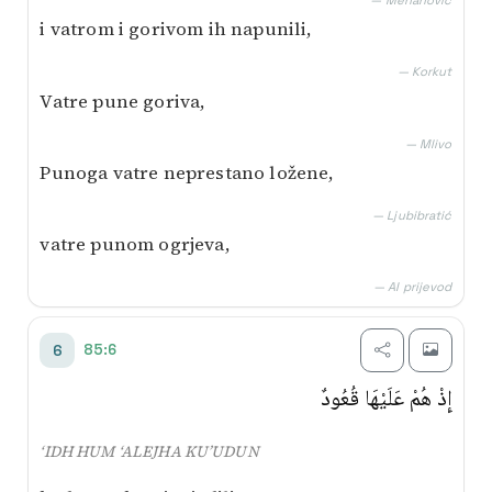
— Mehanović
i vatrom i gorivom ih napunili,
— Korkut
Vatre pune goriva,
— Mlivo
Punoga vatre neprestano ložene,
— Ljubibratić
vatre punom ogrjeva,
— AI prijevod
85:6
6
إِذْ هُمْ عَلَيْهَا قُعُودٌ
‘IDH HUM ‘ALEJHA KU’UDUN