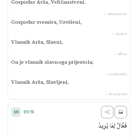
Gospodar Arša, Veličanstveni.
— Mehanović
Gospodar svemira, Uzvišeni,
— Korkut
Vlasnik Arša, Slavni,
— Mlivo
On je vlasnik slavnoga prijestola;
— Ljubibratić
Vlasnik Arša, Slavljeni,
— AI prijevod
85:16
16
فَعَّالٌ لِمَا يُرِيدُ