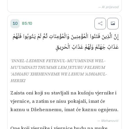
— AI prijevod
85:10
10
إِنَّ الَّذِينَ فَتَنُوا الْمُؤْمِنِينَ وَالْمُؤْمِنَاتِ ثُمَّ لَمْ يَتُوبُوا فَلَهُمْ
عَذَابُ جَهَنَّمَ وَلَهُمْ عَذَابُ الْحَرِيقِ
‘INNEL-LEDHINE FETENUL-MU’UMININE WEL-
MU’UMINATI THUMME LEM JETUBU FELEHUM
‘ADHABU XHEHENNEME WE LEHUM ‘ADHABUL-
HERIKI
Zaista oni koji su stavljali na kušnju vjernike i
vjernice, a zatim se nisu pokajali, imat će
kaznu u Džehennemu, imat će kaznu ognjenu.
— Mehanović
One koji vjernike i vjernice budu na muke