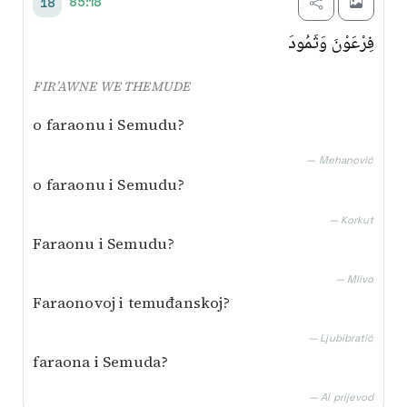
85:18
18
فِرْعَوْنَ وَثَمُودَ
FIR’AWNE WE THEMUDE
o faraonu i Semudu?
— Mehanović
o faraonu i Semudu?
— Korkut
Faraonu i Semudu?
— Mlivo
Faraonovoj i temuđanskoj?
— Ljubibratić
faraona i Semuda?
— AI prijevod