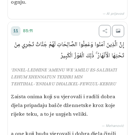
ognju.
— AI prijevod
85:11
11
إِنَّ الَّذِينَ آمَنُوا وَعَمِلُوا الصَّالِحَاتِ لَهُمْ جَنَّاتٌ تَجْرِي مِنْ
تَحْتِهَا الْأَنْهَارُ ۚ ذَٰلِكَ الْفَوْزُ الْكَبِيرُ
‘INNEL-LEDHINE ‘AMENU WE ‘AMILU ES-SALIHATI
LEHUM XHENNATUN TEXHRI MIN
TEHTIHAL-’ENHARU DHALIKEL-FEWZUL-KEBIRU
Zaista onima koji su vjerovali i radili dobra
djela pripadaju bašče džennetske kroz koje
rijeke teku, a to je uspjeh veliki.
— Mehanović
a one koji budu vjerovali i dobra djela činili