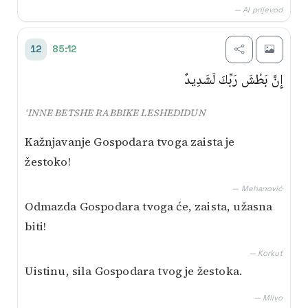
— AI prijevod
85:12
12
إِنَّ بَطْشَ رَبِّكَ لَشَدِيدٌ
‘INNE BETSHE RABBIKE LESHEDIDUN
Kažnjavanje Gospodara tvoga zaista je
žestoko!
— Mehanović
Odmazda Gospodara tvoga će, zaista, užasna
biti!
— Korkut
Uistinu, sila Gospodara tvog je žestoka.
— Mlivo