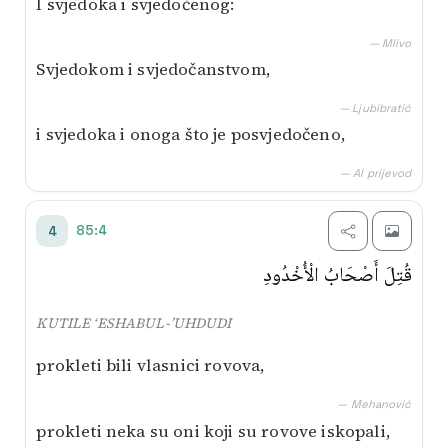
I svjedoka i svjedočenog:
— Mlivo
Svjedokom i svjedočanstvom,
— Ljubibratić
i svjedoka i onoga što je posvjedočeno,
— AI prijevod
85:4
4
قُتِلَ أَصْحَابُ الْأُخْدُودِ
KUTILE ‘ESHABUL-’UHDUDI
prokleti bili vlasnici rovova,
— Mehanović
prokleti neka su oni koji su rovove iskopali,