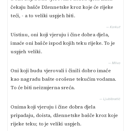
čekaju bašče Džennetske kroz koje će rijeke
teći, - a to veliki uspjeh biti.
— Korkut
Uistinu, oni koji vjeruju i čine dobra djela,
imaće oni bašče ispod kojih teku rijeke. To je
uspjeh veliki.
— Mlivo
Oni koji budu vjerovali i činili dobro imaće
kao nagradu bašte orošene tekućim vodama.
To će biti neizmjerna sreća.
— Ljubibratić
Onima koji vjeruju i čine dobra djela
pripadaju, doista, džennetske bašče kroz koje
rijeke teku; to je veliki uspjeh.