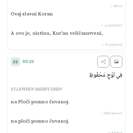
— Mlivo
Ovaj slavni Koran
— Ljubibratić
A ovo je, uistinu, Kur'an veličanstveni,
— AI prijevod
85:22
22
فِي لَوْحٍ مَحْفُوظٍ
FI LEWHIN MEHFUDHIN
na Ploči pomno čuvanoj.
— Mehanović
na ploči pomno čuvanoj.
— Korkut