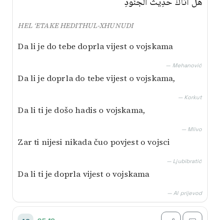
هَلْ أَتَاكَ حَدِيثُ الْجُنُودِ
HEL ‘ETAKE HEDITHUL-XHUNUDI
Da li je do tebe doprla vijest o vojskama
— Mehanović
Da li je doprla do tebe vijest o vojskama,
— Korkut
Da li ti je došo hadis o vojskama,
— Mlivo
Zar ti nijesi nikada čuo povjest o vojsci
— Ljubibratić
Da li ti je doprla vijest o vojskama
— AI prijevod