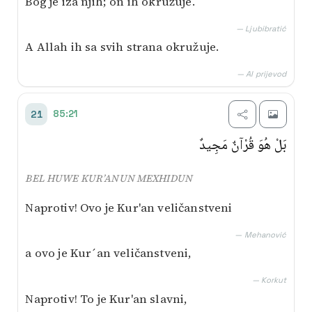
Bog je iza njih; on ih okružuje.
— Ljubibratić
A Allah ih sa svih strana okružuje.
— AI prijevod
85:21
21
بَلْ هُوَ قُرْآنٌ مَجِيدٌ
BEL HUWE KUR’ANUN MEXHIDUN
Naprotiv! Ovo je Kur'an veličanstveni
— Mehanović
a ovo je Kur´an veličanstveni,
— Korkut
Naprotiv! To je Kur'an slavni,