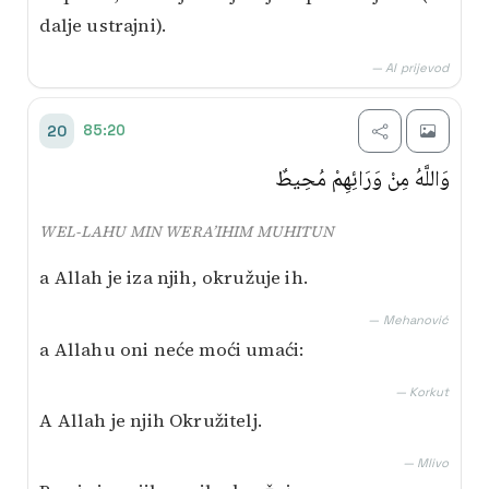
dalje ustrajni).
— AI prijevod
85:20
20
وَاللَّهُ مِنْ وَرَائِهِمْ مُحِيطٌ
WEL-LAHU MIN WERA’IHIM MUHITUN
a Allah je iza njih, okružuje ih.
— Mehanović
a Allahu oni neće moći umaći:
— Korkut
A Allah je njih Okružitelj.
— Mlivo