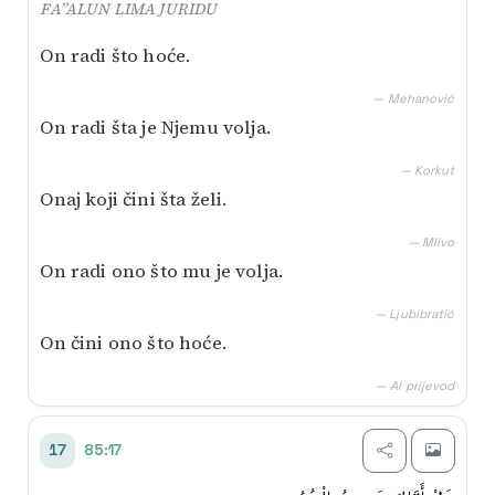
FA’’ALUN LIMA JURIDU
On radi što hoće.
— Mehanović
On radi šta je Njemu volja.
— Korkut
Onaj koji čini šta želi.
— Mlivo
On radi ono što mu je volja.
— Ljubibratić
On čini ono što hoće.
— AI prijevod
85:17
17