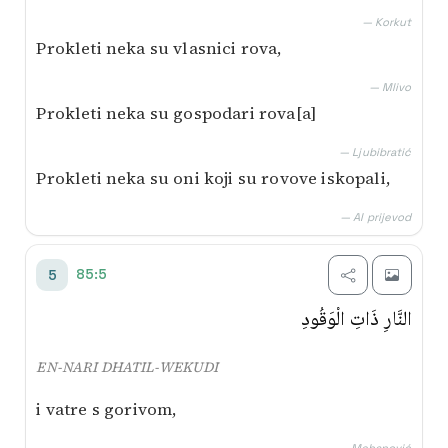
— Korkut
Prokleti neka su vlasnici rova,
— Mlivo
Prokleti neka su gospodari rova[a]
— Ljubibratić
Prokleti neka su oni koji su rovove iskopali,
— AI prijevod
85:5
5
النَّارِ ذَاتِ الْوَقُودِ
EN-NARI DHATIL-WEKUDI
i vatre s gorivom,