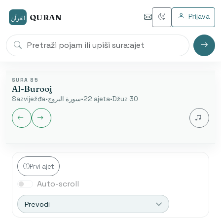
Prijava
QURAN
القرآن
SURA 85
Al-Burooj
Sazviježđa
•
سورة البروج
•
22 ajeta
•
Džuz 30
Jezik audia
Prvi ajet
Auto-scroll
Nakon završetka automatski se otvara sljedeća sura.
Početak od ajeta je dostupan samo u arapskom
Prevodi
modu.