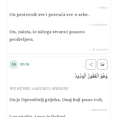
— Mlivo
On proizvodi sve i povraća sve u sebe.
— Ljubibratić
On, zaista, iz ničega stvara i ponovo
proživljava.
— AI prijevod
85:14
14
وَهُوَ الْغَفُورُ الْوَدُودُ
WE HUWEL-GAFURUL-WEDUDU
On je Oprostitelj grijeha, Onaj koji puno voli,
— Mehanović
I on prašta, i pun je ljubavi,