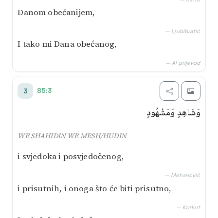
Danom obećanijem,
— Ljubibratić
I tako mi Dana obećanog,
— AI prijevod
85:3
3
وَشَاهِدٍ وَمَشْهُودٍ
WE SHAHIDIN WE MESH/HUDIN
i svjedoka i posvjedočenog,
— Mehanović
i prisutnih, i onoga što će biti prisutno, -
— Korkut