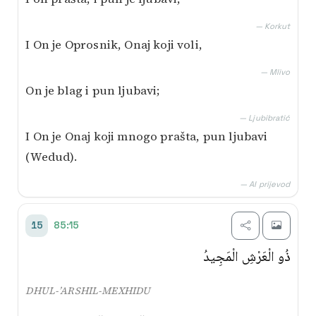
— Korkut
I On je Oprosnik, Onaj koji voli,
— Mlivo
On je blag i pun ljubavi;
— Ljubibratić
I On je Onaj koji mnogo prašta, pun ljubavi
(Wedud).
— AI prijevod
85:15
15
ذُو الْعَرْشِ الْمَجِيدُ
DHUL-’ARSHIL-MEXHIDU