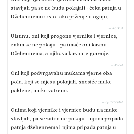
stavljali pa se ne budu pokajali - čeka patnja u
Džehennemu i isto tako prženje u ognju,
— Korkut
Uistinu, oni koji progone vjernike i vjernice,
zatim se ne pokaju - pa imaće oni kaznu
Džehennema, a njihova kazna je gorenje.
— Mlivo
Oni koji podvrgavahu mukama vjerne oba
pola, koji se nijesu pokajali, snosiće muke
paklene, muke vatrene.
— Ljubibratić
Onima koji vjernike i vjernice budu na muke
stavljali, pa se zatim ne pokaju – njima pripada
patnja džehennema i njima pripada patnja u