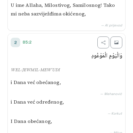
U ime Allaha, Milostivog, Samilosnog! Tako
mi neba sazviježđima okićenog,
— AI prijevod
85:2
2
وَالْيَوْمِ الْمَوْعُودِ
WEL-JEWMIL-MEW’UDI
i Dana već obećanog,
— Mehanović
i Dana već određenog,
— Korkut
I Dana obećanog,
— Mlivo