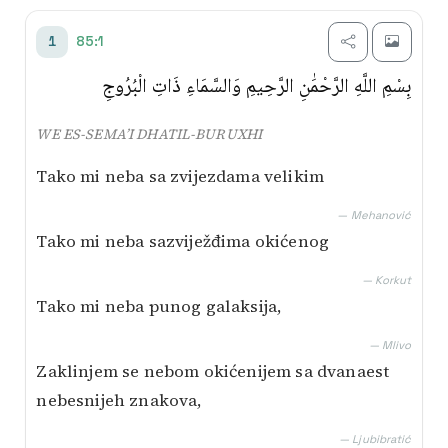
Transliterim
85:1
1
Besim Korkut
بِسْمِ اللَّهِ الرَّحْمَٰنِ الرَّحِيمِ وَالسَّمَاءِ ذَاتِ الْبُرُوجِ
Mustafa Mlivo
WE ES-SEMA’I DHATIL-BURUXHI
Mićo Ljubibratić
Tako mi neba sa zvijezdama velikim
Muhamed Mehanović
— Mehanović
Tako mi neba sazviježđima okićenog
AI prijevod
— Korkut
Tako mi neba punog galaksija,
— Mlivo
Zaklinjem se nebom okićenijem sa dvanaest
nebesnijeh znakova,
— Ljubibratić