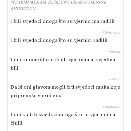
WE HUM ‘ALA MA JEF’ALUNE BIL-MU’UMININE
SHUHUDUN
i bili svjedoci onoga što su vjernicima radili!
— Mehanović
i bili svjedoci onoga što su vjernici radili!
— Korkut
I oni onome šta su činili vjernicima, svjedoci
bili.
— Mlivo
Da bi oni glavom mogli biti svjedoci muka koje
pripremiše vjernijem.
— Ljubibratić
I oni su bili svjedoci onoga što su vjernicima
činili.