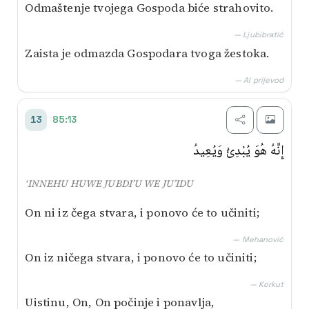
Odmaštenje tvojega Gospoda biće strahovito.
— Ljubibratić
Zaista je odmazda Gospodara tvoga žestoka.
— AI prijevod
85:13
13
إِنَّهُ هُوَ يُبْدِئُ وَيُعِيدُ
‘INNEHU HUWE JUBDI’U WE JU’IDU
On ni iz čega stvara, i ponovo će to učiniti;
— Mehanović
On iz ničega stvara, i ponovo će to učiniti;
— Korkut
Uistinu, On, On počinje i ponavlja,