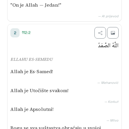
"On je Allah — Jedan!"
— AI prijevod
112:2
2
اللَّهُ الصَّمَدُ
ELLAHU ES-SEMEDU
Allah je Es-Samed!
— Mehanović
Allah je Utočište svakom!
— Korkut
Allah je Apsolutni!
— Mlivo
Bogu se sva suštastva obraćaju u svojoj