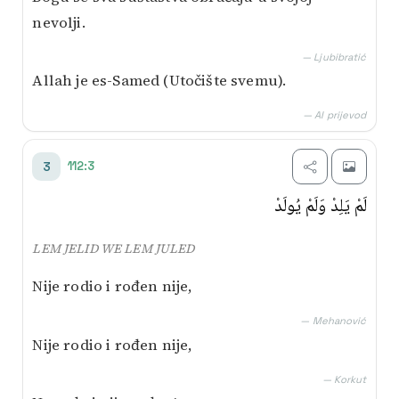
nevolji.
— Ljubibratić
Allah je es-Samed (Utočište svemu).
— AI prijevod
112:3
3
لَمْ يَلِدْ وَلَمْ يُولَدْ
LEM JELID WE LEM JULED
Nije rodio i rođen nije,
— Mehanović
Nije rodio i rođen nije,
— Korkut