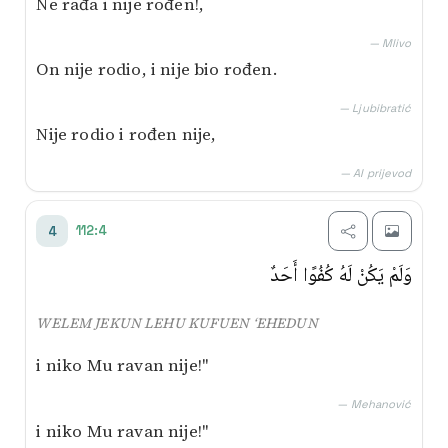
Ne rađa i nije rođen!,
— Mlivo
On nije rodio, i nije bio rođen.
— Ljubibratić
Nije rodio i rođen nije,
— AI prijevod
112:4
4
وَلَمْ يَكُنْ لَهُ كُفُوًا أَحَدٌ
WELEM JEKUN LEHU KUFUEN ‘EHEDUN
i niko Mu ravan nije!"
— Mehanović
i niko Mu ravan nije!"