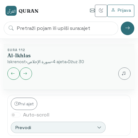
Prijava
QURAN
القرآن
SURA 112
Al-Ikhlas
Iskrenost
•
سورة الإخلاص
•
4 ajeta
•
Džuz 30
Jezik audia
Prvi ajet
Auto-scroll
Nakon završetka automatski se otvara sljedeća sura.
Početak od ajeta je dostupan samo u arapskom
Prevodi
modu.