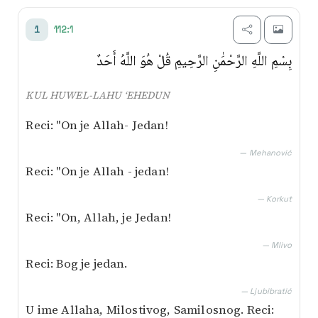
Transliterim
112:1
1
Besim Korkut
بِسْمِ اللَّهِ الرَّحْمَٰنِ الرَّحِيمِ قُلْ هُوَ اللَّهُ أَحَدٌ
Mustafa Mlivo
KUL HUWEL-LAHU ‘EHEDUN
Mićo Ljubibratić
Reci: "On je Allah- Jedan!
Muhamed Mehanović
— Mehanović
Reci: "On je Allah - jedan!
AI prijevod
— Korkut
Reci: "On, Allah, je Jedan!
— Mlivo
Reci: Bog je jedan.
— Ljubibratić
U ime Allaha, Milostivog, Samilosnog. Reci: