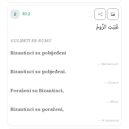
30:2
2
غُلِبَتِ الرُّومُ
GULIBETI ER-RUMU
Bizantinci su pobijeđeni
— Mehanović
Bizantinci su pobjeđeni.
— Korkut
Poraženi su Bizantinci,
— Mlivo
Bizantinci su poraženi,
— AI prijevod