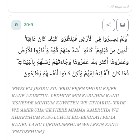
— AI prijevod
30:9
9
أَوَلَمْ يَسِيرُوا فِي الْأَرْضِ فَيَنْظُرُوا كَيْفَ كَانَ عَاقِبَةُ
الَّذِينَ مِنْ قَبْلِهِمْ ۚ كَانُوا أَشَدَّ مِنْهُمْ قُوَّةً وَأَثَارُوا الْأَرْضَ
وَعَمَرُوهَا أَكْثَرَ مِمَّا عَمَرُوهَا وَجَاءَتْهُمْ رُسُلُهُمْ بِالْبَيِّنَاتِ ۖ
فَمَا كَانَ اللَّهُ لِيَظْلِمَهُمْ وَلَٰكِنْ كَانُوا أَنْفُسَهُمْ يَظْلِمُونَ
‘EWELEM JESIRU FIL-’ERDI FEJENDHURU KEJFE
KANE ‘AKIBETUL-LEDHINE MIN KABLIHIM KANU
‘ESHEDDE MINHUM KUWETEN WE ‘ETHARUL-’ERDE
WE ‘AMERUHA ‘EKTHERE MIMMA ‘AMERUHA WE
XHA’ET/HUM RUSULUHUM BIL-BEJJINATI FEMA
KANEL-LAHU LIJEDHLIMEHUM WE LEKIN KANU
‘ENFUSEHUM J