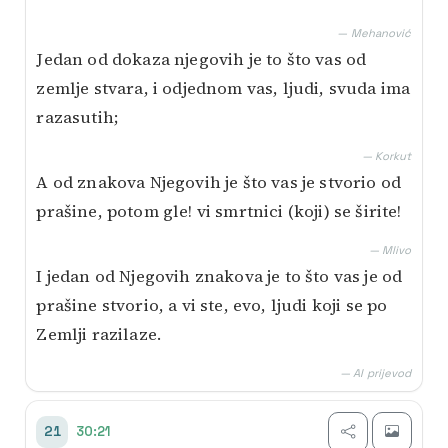
— Mehanović
Jedan od dokaza njegovih je to što vas od
zemlje stvara, i odjednom vas, ljudi, svuda ima
razasutih;
— Korkut
A od znakova Njegovih je što vas je stvorio od
prašine, potom gle! vi smrtnici (koji) se širite!
— Mlivo
I jedan od Njegovih znakova je to što vas je od
prašine stvorio, a vi ste, evo, ljudi koji se po
Zemlji razilaze.
— AI prijevod
30:21
21