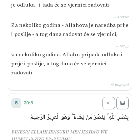
je odluka - i tada će se vjernici radovati
— Korkut
Za nekoliko godina - Allahova je naredba prije
i poslije - a tog dana radovat će se vjernici,
— Mlivo
za nekoliko godina. Allahu pripada odluka i
prije i poslije, a tog dana će se vjernici
radovati
— AI prijevod
30:5
5
بِنَصْرِ اللَّهِ ۚ يَنْصُرُ مَنْ يَشَاءُ ۖ وَهُوَ الْعَزِيزُ الرَّحِيمُ
BINESRI ELLAHI JENSURU MEN JESHA’U WE
HUWEL-’AZIZU ER-REHIMU