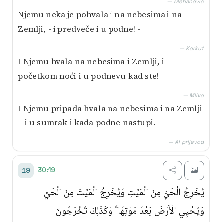
— Mehanović
Njemu neka je pohvala i na nebesima i na
Zemlji, - i predveče i u podne! -
— Korkut
I Njemu hvala na nebesima i Zemlji, i
početkom noći i u podnevu kad ste!
— Mlivo
I Njemu pripada hvala na nebesima i na Zemlji
– i u sumrak i kada podne nastupi.
— AI prijevod
30:19
19
يُخْرِجُ الْحَيَّ مِنَ الْمَيِّتِ وَيُخْرِجُ الْمَيِّتَ مِنَ الْحَيِّ
وَيُحْيِي الْأَرْضَ بَعْدَ مَوْتِهَا ۚ وَكَذَٰلِكَ تُخْرَجُونَ