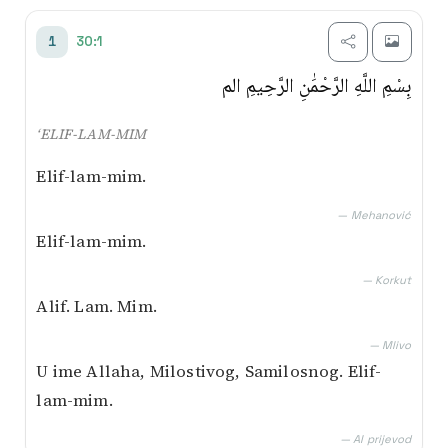
Transliterim
30:1
1
Besim Korkut
بِسْمِ اللَّهِ الرَّحْمَٰنِ الرَّحِيمِ الم
Mustafa Mlivo
‘ELIF-LAM-MIM
Muhamed Mehanović
Elif-lam-mim.
AI prijevod
— Mehanović
Elif-lam-mim.
— Korkut
Alif. Lam. Mim.
— Mlivo
U ime Allaha, Milostivog, Samilosnog. Elif-
lam-mim.
— AI prijevod