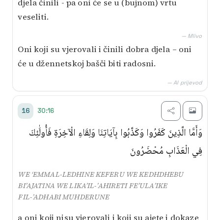
djela činili - pa oni će se u (bujnom) vrtu
veseliti.
— Mlivo
Oni koji su vjerovali i činili dobra djela – oni
će u džennetskoj bašči biti radosni.
— AI prijevod
30:16
16
وَأَمَّا الَّذِينَ كَفَرُوا وَكَذَّبُوا بِآيَاتِنَا وَلِقَاءِ الْآخِرَةِ فَأُولَٰئِكَ
فِي الْعَذَابِ مُحْضَرُونَ
WE ‘EMMAL-LEDHINE KEFERU WE KEDHDHEBU
BI’AJATINA WE LIKA’IL-’AHIRETI FE’ULA’IKE
FIL-’ADHABI MUHDERUNE
a oni koji nisu vjerovali i koji su ajete i dokaze