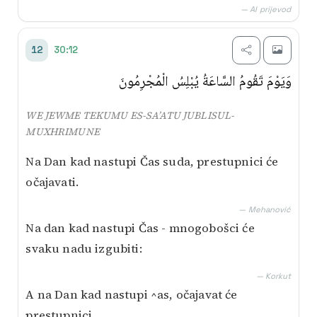
— AI prijevod
30:12
12
وَيَوْمَ تَقُومُ السَّاعَةُ يُبْلِسُ الْمُجْرِمُونَ
WE JEWME TEKUMU ES-SA’ATU JUBLISUL-
MUXHRIMUNE
Na Dan kad nastupi Čas suda, prestupnici će
očajavati.
— Mehanović
Na dan kad nastupi Čas - mnogobošci će
svaku nadu izgubiti:
— Korkut
A na Dan kad nastupi ^as, očajavat će
prestupnici.