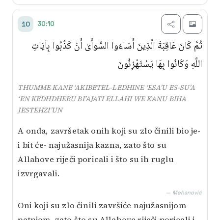
30:10
10
ثُمَّ كَانَ عَاقِبَةَ الَّذِينَ أَسَاءُوا السُّوأَىٰ أَنْ كَذَّبُوا بِآيَاتِ
اللَّهِ وَكَانُوا بِهَا يَسْتَهْزِئُونَ
THUMME KANE ‘AKIBETEL-LEDHINE ‘ESA’U ES-SU’A
‘EN KEDHDHEBU BI’AJATI ELLAHI WE KANU BIHA
JESTEHZI’UN
A onda, završetak onih koji su zlo činili bio je-
i bit će- najužasnija kazna, zato što su
Allahove riječi poricali i što su ih ruglu
izvrgavali.
— Mehanović
Oni koji su zlo činili završiće najužasnijom
patnjom, zato što su Allahove riječi poricali i