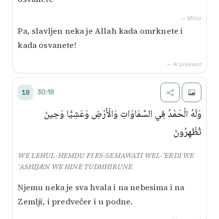
— Mlivo
Pa, slavljen neka je Allah kada omrknete i
kada osvanete!
— AI prijevod
30:18
18
وَلَهُ الْحَمْدُ فِي السَّمَاوَاتِ وَالْأَرْضِ وَعَشِيًّا وَحِينَ
تُظْهِرُونَ
WE LEHUL-HEMDU FI ES-SEMAWATI WEL-’ERDI WE
‘ASHIJÆN WE HINE TUDHHIRUNE
Njemu neka je sva hvala i na nebesima i na
Zemlji, i predvečer i u podne.