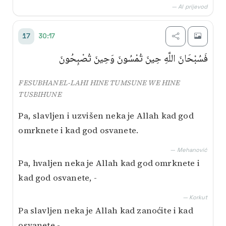
— AI prijevod
30:17
17
فَسُبْحَانَ اللَّهِ حِينَ تُمْسُونَ وَحِينَ تُصْبِحُونَ
FESUBHANEL-LAHI HINE TUMSUNE WE HINE
TUSBIHUNE
Pa, slavljen i uzvišen neka je Allah kad god
omrknete i kad god osvanete.
— Mehanović
Pa, hvaljen neka je Allah kad god omrknete i
kad god osvanete, -
— Korkut
Pa slavljen neka je Allah kad zanoćite i kad
osvanete -