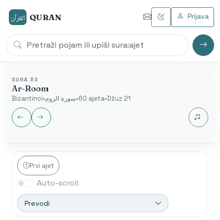
Prijava
QURAN
القرآن
SURA 30
Ar-Room
Bizantinci
•
سورة الروم
•
60 ajeta
•
Džuz 21
Jezik audia
Prvi ajet
Auto-scroll
Nakon završetka automatski se otvara sljedeća sura.
Početak od ajeta je dostupan samo u arapskom
Prevodi
modu.