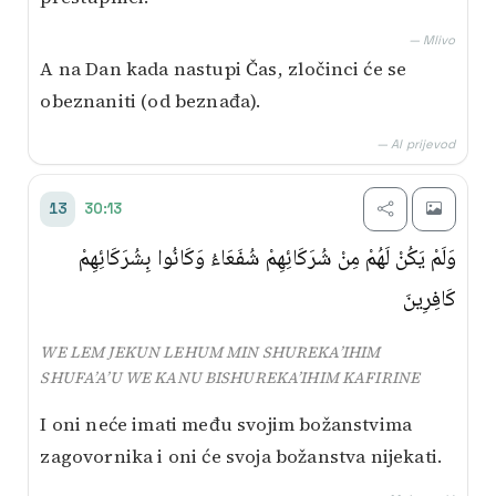
— Mlivo
A na Dan kada nastupi Čas, zločinci će se
obeznaniti (od beznađa).
— AI prijevod
30:13
13
وَلَمْ يَكُنْ لَهُمْ مِنْ شُرَكَائِهِمْ شُفَعَاءُ وَكَانُوا بِشُرَكَائِهِمْ
كَافِرِينَ
WE LEM JEKUN LEHUM MIN SHUREKA’IHIM
SHUFA’A’U WE KANU BISHUREKA’IHIM KAFIRINE
I oni neće imati među svojim božanstvima
zagovornika i oni će svoja božanstva nijekati.