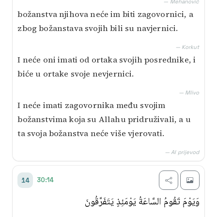
— Mehanović
božanstva njihova neće im biti zagovornici, a
zbog božanstava svojih bili su navjernici.
— Korkut
I neće oni imati od ortaka svojih posrednike, i
biće u ortake svoje nevjernici.
— Mlivo
I neće imati zagovornika među svojim
božanstvima koja su Allahu pridruživali, a u
ta svoja božanstva neće više vjerovati.
— AI prijevod
30:14
14
وَيَوْمَ تَقُومُ السَّاعَةُ يَوْمَئِذٍ يَتَفَرَّقُونَ