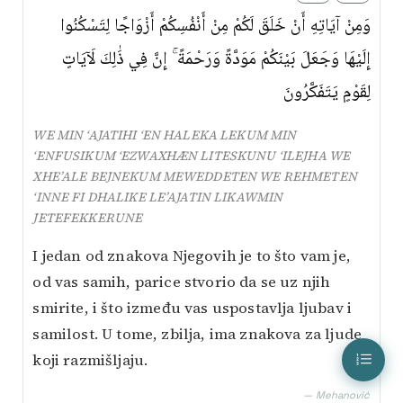
وَمِنْ آيَاتِهِ أَنْ خَلَقَ لَكُمْ مِنْ أَنْفُسِكُمْ أَزْوَاجًا لِتَسْكُنُوا
إِلَيْهَا وَجَعَلَ بَيْنَكُمْ مَوَدَّةً وَرَحْمَةً ۚ إِنَّ فِي ذَٰلِكَ لَآيَاتٍ
لِقَوْمٍ يَتَفَكَّرُونَ
WE MIN ‘AJATIHI ‘EN HALEKA LEKUM MIN
‘ENFUSIKUM ‘EZWAXHÆN LITESKUNU ‘ILEJHA WE
XHE’ALE BEJNEKUM MEWEDDETEN WE REHMETEN
‘INNE FI DHALIKE LE’AJATIN LIKAWMIN
JETEFEKKERUNE
I jedan od znakova Njegovih je to što vam je,
od vas samih, parice stvorio da se uz njih
smirite, i što između vas uspostavlja ljubav i
samilost. U tome, zbilja, ima znakova za ljude
koji razmišljaju.
— Mehanović