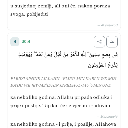
u susjednoj zemlji, ali oni će, nakon poraza
svoga, pobijediti
— AI prijevod
30:4
4
فِي بِضْعِ سِنِينَ ۗ لِلَّهِ الْأَمْرُ مِنْ قَبْلُ وَمِنْ بَعْدُ ۚ وَيَوْمَئِذٍ
يَفْرَحُ الْمُؤْمِنُونَ
FI BID’I SININE LILLAHIL-’EMRU MIN KABLU WE MIN
BA’DU WE JEWME’IDHIN JEFREHUL-MU’UMINUNE
za nekoliko godina. Allahu pripada odluka i
prije i poslije. Taj dan će se vjernici radovati
— Mehanović
za nekoliko godina - i prije, i poslije, Allahova