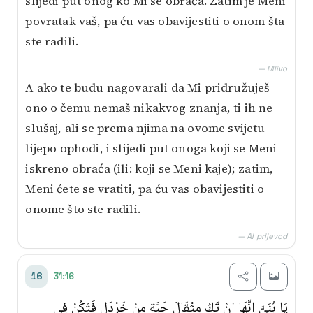
slijedi put onog ko Mi se obraća. Zatim je Meni
povratak vaš, pa ću vas obavijestiti o onom šta
ste radili.
— Mlivo
A ako te budu nagovarali da Mi pridružuješ
ono o čemu nemaš nikakvog znanja, ti ih ne
slušaj, ali se prema njima na ovome svijetu
lijepo ophodi, i slijedi put onoga koji se Meni
iskreno obraća (ili: koji se Meni kaje); zatim,
Meni ćete se vratiti, pa ću vas obavijestiti o
onome što ste radili.
— AI prijevod
31:16
16
يَا بُنَيَّ إِنَّهَا إِنْ تَكُ مِثْقَالَ حَبَّةٍ مِنْ خَرْدَلٍ فَتَكُنْ فِي