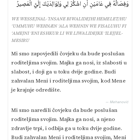
وَفِصَالُهُ فِي عَامَيْنِ أَنِ اشْكُرْ لِي وَلِوَالِدَيْكَ إِلَيَّ الْمَصِيرُ
WE WESSEJNAL-’INSANE BIWALIDEJHI HEMELET/HU
‘UMMUHU WEHNÆN ‘ALA WEHNIN WE FISALUHU FI
‘AMEJNI ‘ENI ESHKUR LI WE LIWALIDEJKE ‘ILEJJEL-
MESIRU
Mi smo zapovjedili čovjeku da bude poslušan
roditeljima svojim. Majka ga nosi, iz slabosti u
slabost, i doji ga u toku dvije godine. Budi
zahvalan Meni i roditeljima svojim, kod Mene
je krajnje odredište.
— Mehanović
Mi smo naredili čovjeku da bude poslušan
roditeljima svojim. Majka ga nosi, a njeno
zdravlje trpi, i odbija ga u toku dvije godine.
Budi zahvalan Meni i roditeljima svojim, Meni