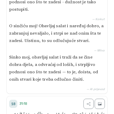
podnosi ono što te zadesi - dužnost je tako
postupiti.
— Korkut
O sinčiću moj! Obavljaj salat i naređuj dobro, a
zabranjuj nevaljalo, i strpi se nad onim šta te
zadesi. Uistinu, to su odlučujuće stvari.
— Mlivo
Sinko moj, obavljaj salat i traži da se čine
dobra djela, a odvraćaj od loših, i strpljivo
podnosi ono što te zadesi — to je, doista, od
onih stvari koje treba odlučno činiti.
— AI prijevod
31:18
18