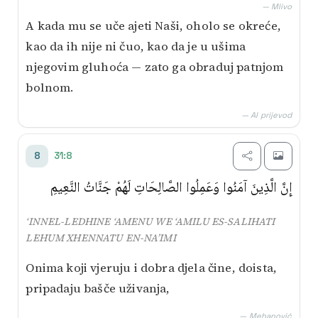
— Mlivo
A kada mu se uče ajeti Naši, oholo se okreće,
kao da ih nije ni čuo, kao da je u ušima
njegovim gluhoća — zato ga obraduj patnjom
bolnom.
— AI prijevod
31:8
8
إِنَّ الَّذِينَ آمَنُوا وَعَمِلُوا الصَّالِحَاتِ لَهُمْ جَنَّاتُ النَّعِيمِ
‘INNEL-LEDHINE ‘AMENU WE ‘AMILU ES-SALIHATI
LEHUM XHENNATU EN-NA’IMI
Onima koji vjeruju i dobra djela čine, doista,
pripadaju bašče uživanja,
— Mehanović