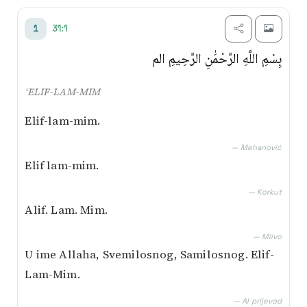
Transliterim
31:1
1
Besim Korkut
بِسْمِ اللَّهِ الرَّحْمَٰنِ الرَّحِيمِ الم
Mustafa Mlivo
‘ELIF-LAM-MIM
Muhamed Mehanović
Elif-lam-mim.
AI prijevod
— Mehanović
Elif lam-mim.
— Korkut
Alif. Lam. Mim.
— Mlivo
U ime Allaha, Svemilosnog, Samilosnog. Elif-
Lam-Mim.
— AI prijevod