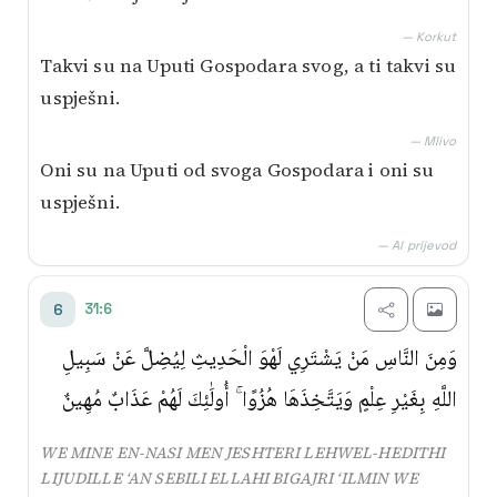
— Korkut
Takvi su na Uputi Gospodara svog, a ti takvi su
uspješni.
— Mlivo
Oni su na Uputi od svoga Gospodara i oni su
uspješni.
— AI prijevod
31:6
6
وَمِنَ النَّاسِ مَنْ يَشْتَرِي لَهْوَ الْحَدِيثِ لِيُضِلَّ عَنْ سَبِيلِ
اللَّهِ بِغَيْرِ عِلْمٍ وَيَتَّخِذَهَا هُزُوًا ۚ أُولَٰئِكَ لَهُمْ عَذَابٌ مُهِينٌ
WE MINE EN-NASI MEN JESHTERI LEHWEL-HEDITHI
LIJUDILLE ‘AN SEBILI ELLAHI BIGAJRI ‘ILMIN WE