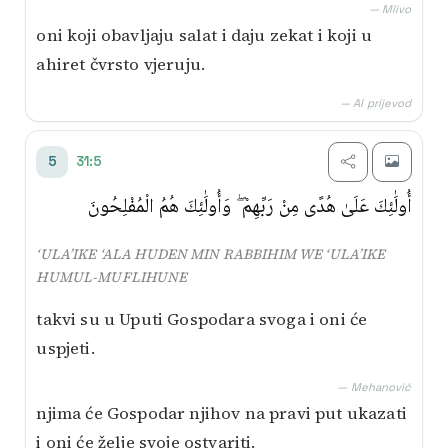
— Mlivo
oni koji obavljaju salat i daju zekat i koji u
ahiret čvrsto vjeruju.
— AI prijevod
31:5
5
أُولَٰئِكَ عَلَىٰ هُدًى مِنْ رَبِّهِمْ ۖ وَأُولَٰئِكَ هُمُ الْمُفْلِحُونَ
‘ULA’IKE ‘ALA HUDEN MIN RABBIHIM WE ‘ULA’IKE
HUMUL-MUFLIHUNE
takvi su u Uputi Gospodara svoga i oni će
uspjeti.
— Mehanović
njima će Gospodar njihov na pravi put ukazati
i oni će želje svoje ostvariti.