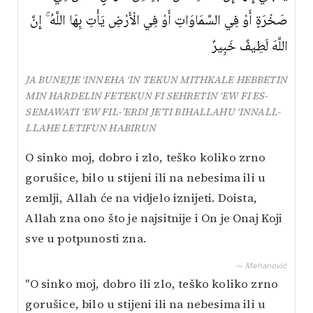
صَخْرَةٍ أَوْ فِي السَّمَاوَاتِ أَوْ فِي الْأَرْضِ يَأْتِ بِهَا اللَّهُ ۚ إِنَّ
اللَّهَ لَطِيفٌ خَبِيرٌ
JA BUNEJJE ‘INNEHA ‘IN TEKUN MITHKALE HEBBETIN
MIN HARDELIN FETEKUN FI SEHRETIN ‘EW FI ES-
SEMAWATI ‘EW FIL-’ERDI JE’TI BIHALLAHU ‘INNALL-
LLAHE LETIFUN HABIRUN
O sinko moj, dobro i zlo, teško koliko zrno
gorušice, bilo u stijeni ili na nebesima ili u
zemlji, Allah će na vidjelo iznijeti. Doista,
Allah zna ono što je najsitnije i On je Onaj Koji
sve u potpunosti zna.
— Mehanović
"O sinko moj, dobro ili zlo, teško koliko zrno
gorušice, bilo u stijeni ili na nebesima ili u