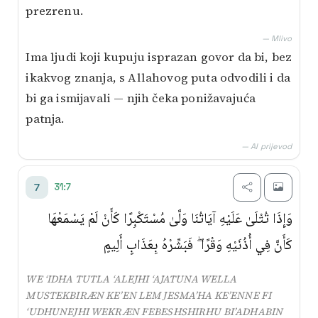
prezrenu.
— Mlivo
Ima ljudi koji kupuju isprazan govor da bi, bez
ikakvog znanja, s Allahovog puta odvodili i da
bi ga ismijavali — njih čeka ponižavajuća
patnja.
— AI prijevod
31:7
7
وَإِذَا تُتْلَىٰ عَلَيْهِ آيَاتُنَا وَلَّىٰ مُسْتَكْبِرًا كَأَنْ لَمْ يَسْمَعْهَا
كَأَنَّ فِي أُذُنَيْهِ وَقْرًا ۖ فَبَشِّرْهُ بِعَذَابٍ أَلِيمٍ
WE ‘IDHA TUTLA ‘ALEJHI ‘AJATUNA WELLA
MUSTEKBIRÆN KE’EN LEM JESMA’HA KE’ENNE FI
‘UDHUNEJHI WEKRÆN FEBESHSHIRHU BI’ADHABIN