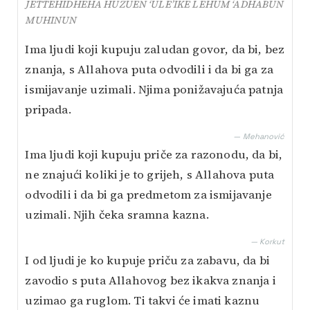
JETTEHIDHEHA HUZUEN ‘ULE’IKE LEHUM ‘ADHABUN
MUHINUN
Ima ljudi koji kupuju zaludan govor, da bi, bez
znanja, s Allahova puta odvodili i da bi ga za
ismijavanje uzimali. Njima ponižavajuća patnja
pripada.
— Mehanović
Ima ljudi koji kupuju priče za razonodu, da bi,
ne znajući koliki je to grijeh, s Allahova puta
odvodili i da bi ga predmetom za ismijavanje
uzimali. Njih čeka sramna kazna.
— Korkut
I od ljudi je ko kupuje priču za zabavu, da bi
zavodio s puta Allahovog bez ikakva znanja i
uzimao ga ruglom. Ti takvi će imati kaznu