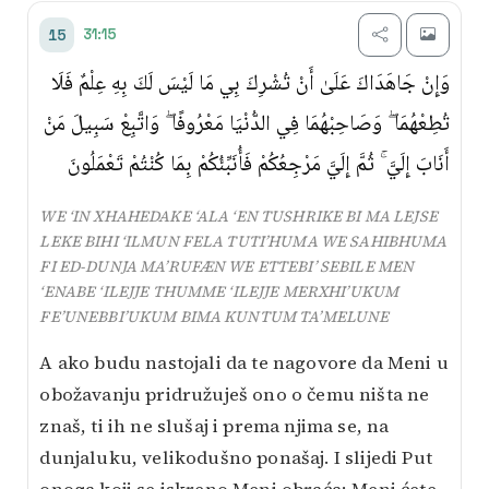
31:15
15
وَإِنْ جَاهَدَاكَ عَلَىٰ أَنْ تُشْرِكَ بِي مَا لَيْسَ لَكَ بِهِ عِلْمٌ فَلَا
تُطِعْهُمَا ۖ وَصَاحِبْهُمَا فِي الدُّنْيَا مَعْرُوفًا ۖ وَاتَّبِعْ سَبِيلَ مَنْ
أَنَابَ إِلَيَّ ۚ ثُمَّ إِلَيَّ مَرْجِعُكُمْ فَأُنَبِّئُكُمْ بِمَا كُنْتُمْ تَعْمَلُونَ
WE ‘IN XHAHEDAKE ‘ALA ‘EN TUSHRIKE BI MA LEJSE
LEKE BIHI ‘ILMUN FELA TUTI’HUMA WE SAHIBHUMA
FI ED-DUNJA MA’RUFÆN WE ETTEBI’ SEBILE MEN
‘ENABE ‘ILEJJE THUMME ‘ILEJJE MERXHI’UKUM
FE’UNEBBI’UKUM BIMA KUNTUM TA’MELUNE
A ako budu nastojali da te nagovore da Meni u
obožavanju pridružuješ ono o čemu ništa ne
znaš, ti ih ne slušaj i prema njima se, na
dunjaluku, velikodušno ponašaj. I slijedi Put