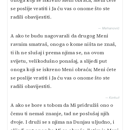
onoga koji se iskreno Meni obraća; Meni ćete
se poslije vratiti i Ja ću vas o onome što ste
radili obavijestiti.
— Mehanović
A ako te budu nagovarali da drugog Meni
ravnim smatraš, onoga o kome ništa ne znaš,
ti ih ne slušaj i prema njima se, na ovom
svijetu, velikodušno ponašaj, a slijedi put
onoga koji se iskreno Meni obraća; Meni ćete
se poslije vratiti i Ja ću vas o onome što ste
radili obavijestiti.
— Korkut
A ako se bore s tobom da Mi pridružiš ono o
čemu ti nemaš znanje, tad ne poslušaj njih
dvoje. I druži se s njima na Dunjau uljudno, i