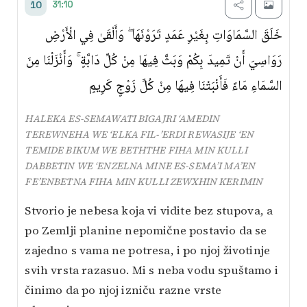
31:10
10
خَلَقَ السَّمَاوَاتِ بِغَيْرِ عَمَدٍ تَرَوْنَهَا ۖ وَأَلْقَىٰ فِي الْأَرْضِ
رَوَاسِيَ أَنْ تَمِيدَ بِكُمْ وَبَثَّ فِيهَا مِنْ كُلِّ دَابَّةٍ ۚ وَأَنْزَلْنَا مِنَ
السَّمَاءِ مَاءً فَأَنْبَتْنَا فِيهَا مِنْ كُلِّ زَوْجٍ كَرِيمٍ
HALEKA ES-SEMAWATI BIGAJRI ‘AMEDIN
TEREWNEHA WE ‘ELKA FIL-’ERDI REWASIJE ‘EN
TEMIDE BIKUM WE BETHTHE FIHA MIN KULLI
DABBETIN WE ‘ENZELNA MINE ES-SEMA’I MA’EN
FE’ENBETNA FIHA MIN KULLI ZEWXHIN KERIMIN
Stvorio je nebesa koja vi vidite bez stupova, a
po Zemlji planine nepomične postavio da se
zajedno s vama ne potresa, i po njoj životinje
svih vrsta razasuo. Mi s neba vodu spuštamo i
činimo da po njoj izniču razne vrste