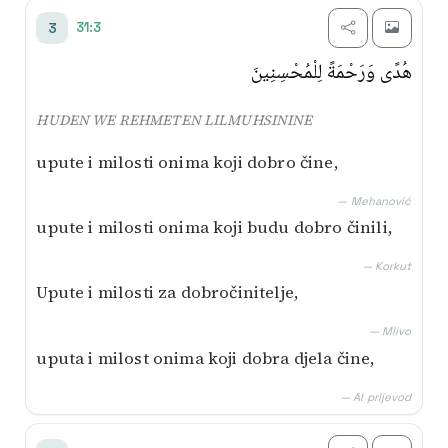
31:3
3
هُدًى وَرَحْمَةً لِلْمُحْسِنِينَ
HUDEN WE REHMETEN LILMUHSININE
upute i milosti onima koji dobro čine,
— Mehanović
upute i milosti onima koji budu dobro činili,
— Korkut
Upute i milosti za dobročinitelje,
— Mlivo
uputa i milost onima koji dobra djela čine,
— AI prijevod