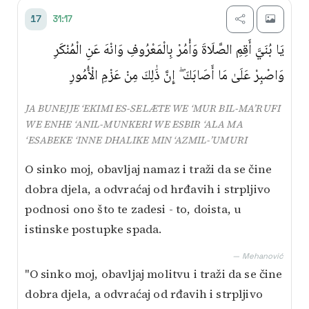
31:17
17
يَا بُنَيَّ أَقِمِ الصَّلَاةَ وَأْمُرْ بِالْمَعْرُوفِ وَانْهَ عَنِ الْمُنْكَرِ
وَاصْبِرْ عَلَىٰ مَا أَصَابَكَ ۖ إِنَّ ذَٰلِكَ مِنْ عَزْمِ الْأُمُورِ
JA BUNEJJE ‘EKIMI ES-SELÆTE WE ‘MUR BIL-MA’RUFI
WE ENHE ‘ANIL-MUNKERI WE ESBIR ‘ALA MA
‘ESABEKE ‘INNE DHALIKE MIN ‘AZMIL-’UMURI
O sinko moj, obavljaj namaz i traži da se čine
dobra djela, a odvraćaj od hrđavih i strpljivo
podnosi ono što te zadesi - to, doista, u
istinske postupke spada.
— Mehanović
"O sinko moj, obavljaj molitvu i traži da se čine
dobra djela, a odvraćaj od rđavih i strpljivo