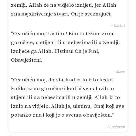
zemlji, Allah će na vidjelo iznijeti, jer Allah
zna najskrivenije stvari, On je sveznajući.
— Korkut
"O sinčiću moj! Uistinu! Bilo to težine zrna
gorušice, u stijeni ili u nebesima ili u Zemlji,
iznijeće ga Allah. Uistinu! On je Fini,
Obaviješteni.
— Mlivo
"O sinčiću moj, doista, kad bi to bilo teško
koliko zrno gorušice i kad bi se nalazilo u
stijeni ili na nebesima ili u zemlji, Allah bi to
iznio na vidjelo. Allah je, uistinu, Onaj koji sve
potanko zna i koji je o svemu obaviješten."
— AI prijevod