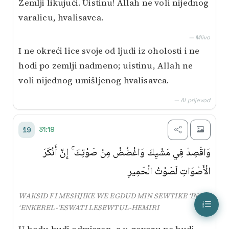
Zemlji likujući. Uistinu! Allah ne voli nijednog
varalicu, hvalisavca.
— Mlivo
I ne okreći lice svoje od ljudi iz oholosti i ne
hodi po zemlji nadmeno; uistinu, Allah ne
voli nijednog umišljenog hvalisavca.
— AI prijevod
31:19
19
وَاقْصِدْ فِي مَشْيِكَ وَاغْضُضْ مِنْ صَوْتِكَ ۚ إِنَّ أَنْكَرَ
الْأَصْوَاتِ لَصَوْتُ الْحَمِيرِ
WAKSID FI MESHJIKE WE EGDUD MIN SEWTIKE ‘INNE
‘ENKEREL-’ESWATI LESEWTUL-HEMIRI