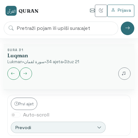
Prijava
QURAN
القرآن
SURA 31
Luqman
Lukman
•
سورة لقمان
•
34 ajeta
•
Džuz 21
Jezik audia
Prvi ajet
Auto-scroll
Nakon završetka automatski se otvara sljedeća sura.
Početak od ajeta je dostupan samo u arapskom
Prevodi
modu.