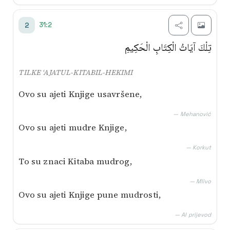
31:2
2
تِلْكَ آيَاتُ الْكِتَابِ الْحَكِيمِ
TILKE ‘AJATUL-KITABIL-HEKIMI
Ovo su ajeti Knjige usavršene,
— Mehanović
Ovo su ajeti mudre Knjige,
— Korkut
To su znaci Kitaba mudrog,
— Mlivo
Ovo su ajeti Knjige pune mudrosti,
— AI prijevod