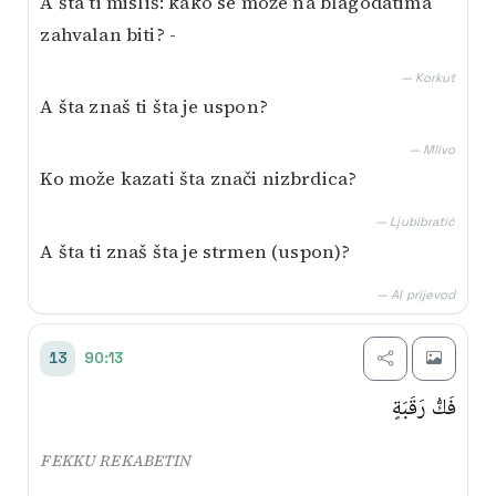
A šta ti misliš: kako se može na blagodatima
zahvalan biti? -
— Korkut
A šta znaš ti šta je uspon?
— Mlivo
Ko može kazati šta znači nizbrdica?
— Ljubibratić
A šta ti znaš šta je strmen (uspon)?
— AI prijevod
90:13
13
فَكُّ رَقَبَةٍ
FEKKU REKABETIN