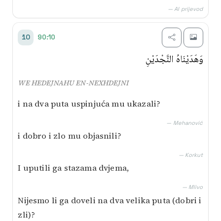
— AI prijevod
90:10
10
وَهَدَيْنَاهُ النَّجْدَيْنِ
WE HEDEJNAHU EN-NEXHDEJNI
i na dva puta uspinjuća mu ukazali?
— Mehanović
i dobro i zlo mu objasnili?
— Korkut
I uputili ga stazama dvjema,
— Mlivo
Nijesmo li ga doveli na dva velika puta (dobri i
zli)?