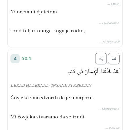
— Mlivo
Ni ocem ni djetetom.
— Ljubibratić
i roditelja i onoga koga je rodio,
— AI prijevod
90:4
4
لَقَدْ خَلَقْنَا الْإِنْسَانَ فِي كَبَدٍ
LEKAD HALEKNAL-’INSANE FI KEBEDIN
Čovjeka smo stvorili da je u naporu.
— Mehanović
Mi čovjeka stvaramo da se trudi.
— Korkut