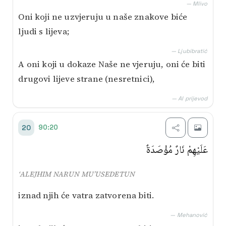
— Mlivo
Oni koji ne uzvjeruju u naše znakove biće
ljudi s lijeva;
— Ljubibratić
A oni koji u dokaze Naše ne vjeruju, oni će biti
drugovi lijeve strane (nesretnici),
— AI prijevod
90:20
20
عَلَيْهِمْ نَارٌ مُؤْصَدَةٌ
‘ALEJHIM NARUN MU’USEDETUN
iznad njih će vatra zatvorena biti.
— Mehanović