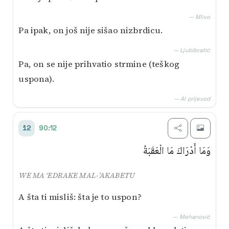
— Mlivo
Pa ipak, on još nije sišao nizbrdicu.
— Ljubibratić
Pa, on se nije prihvatio strmine (teškog
uspona).
— AI prijevod
90:12
12
وَمَا أَدْرَاكَ مَا الْعَقَبَةُ
WE MA ‘EDRAKE MAL-’AKABETU
A šta ti misliš: šta je to uspon?
— Mehanović