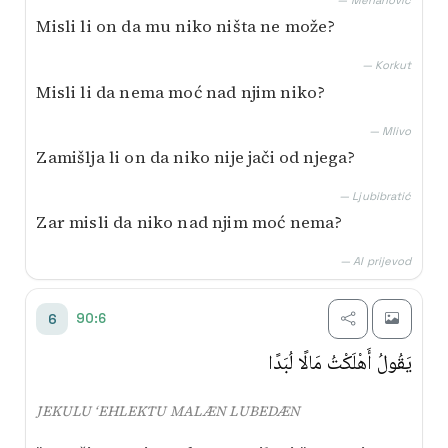
— Mehanović
Misli li on da mu niko ništa ne može?
— Korkut
Misli li da nema moć nad njim niko?
— Mlivo
Zamišlja li on da niko nije jači od njega?
— Ljubibratić
Zar misli da niko nad njim moć nema?
— AI prijevod
90:6
6
يَقُولُ أَهْلَكْتُ مَالًا لُبَدًا
JEKULU ‘EHLEKTU MALÆN LUBEDÆN