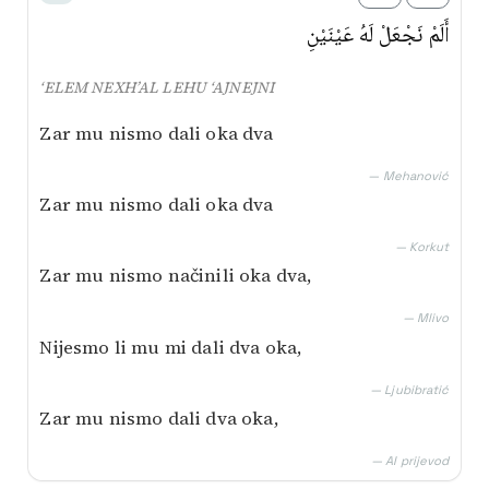
أَلَمْ نَجْعَلْ لَهُ عَيْنَيْنِ
‘ELEM NEXH’AL LEHU ‘AJNEJNI
Zar mu nismo dali oka dva
— Mehanović
Zar mu nismo dali oka dva
— Korkut
Zar mu nismo načinili oka dva,
— Mlivo
Nijesmo li mu mi dali dva oka,
— Ljubibratić
Zar mu nismo dali dva oka,
— AI prijevod