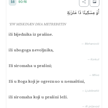
90:16
16
أَوْ مِسْكِينًا ذَا مَتْرَبَةٍ
‘EW MISKINÆN DHA METREBETIN
ili bijednika iz prašine.
— Mehanović
ili ubogoga nevoljnika,
— Korkut
Ili siromaha u prašini;
— Mlivo
Ili u Boga koji je ogreznuo u nemaštini,
— Ljubibratić
ili siromaha koji u prašini leži.
— AI prijevod