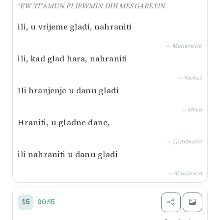
‘EW ‘IT’AMUN FI JEWMIN DHI MESGABETIN
ili, u vrijeme gladi, nahraniti
— Mehanović
ili, kad glad hara, nahraniti
— Korkut
Ili hranjenje u danu gladi
— Mlivo
Hraniti, u gladne dane,
— Ljubibratić
ili nahraniti u danu gladi
— AI prijevod
90:15
15