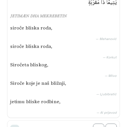
يَتِيمًا ذَا مَقْرَبَةٍ
JETIMÆN DHA MEKREBETIN
siroče bliska roda,
— Mehanović
siroče bliska roda,
— Korkut
Siročeta bliskog,
— Mlivo
Siroče koje je naš bližnji,
— Ljubibratić
jetimu bliske rodbine,
— AI prijevod