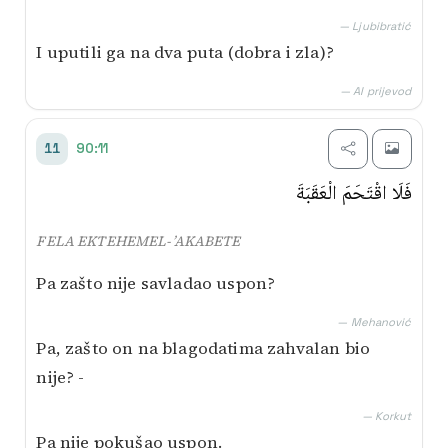
— Ljubibratić
I uputili ga na dva puta (dobra i zla)?
— AI prijevod
90:11
11
فَلَا اقْتَحَمَ الْعَقَبَةَ
FELA EKTEHEMEL-’AKABETE
Pa zašto nije savladao uspon?
— Mehanović
Pa, zašto on na blagodatima zahvalan bio
nije? -
— Korkut
Pa nije pokušao uspon.