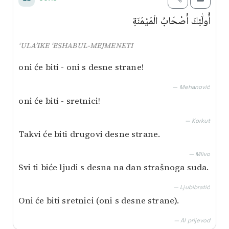
أُولَٰئِكَ أَصْحَابُ الْمَيْمَنَةِ
‘ULA’IKE ‘ESHABUL-MEJMENETI
oni će biti - oni s desne strane!
— Mehanović
oni će biti - sretnici!
— Korkut
Takvi će biti drugovi desne strane.
— Mlivo
Svi ti biće ljudi s desna na dan strašnoga suda.
— Ljubibratić
Oni će biti sretnici (oni s desne strane).
— AI prijevod