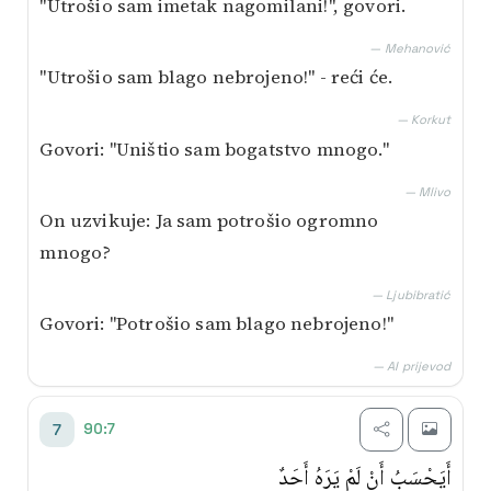
"Utrošio sam imetak nagomilani!", govori.
— Mehanović
"Utrošio sam blago nebrojeno!" - reći će.
— Korkut
Govori: "Uništio sam bogatstvo mnogo."
— Mlivo
On uzvikuje: Ja sam potrošio ogromno
mnogo?
— Ljubibratić
Govori: "Potrošio sam blago nebrojeno!"
— AI prijevod
90:7
7
أَيَحْسَبُ أَنْ لَمْ يَرَهُ أَحَدٌ