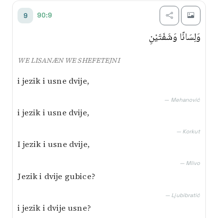
90:9
9
وَلِسَانًا وَشَفَتَيْنِ
WE LISANÆN WE SHEFETEJNI
i jezik i usne dvije,
— Mehanović
i jezik i usne dvije,
— Korkut
I jezik i usne dvije,
— Mlivo
Jezik i dvije gubice?
— Ljubibratić
i jezik i dvije usne?