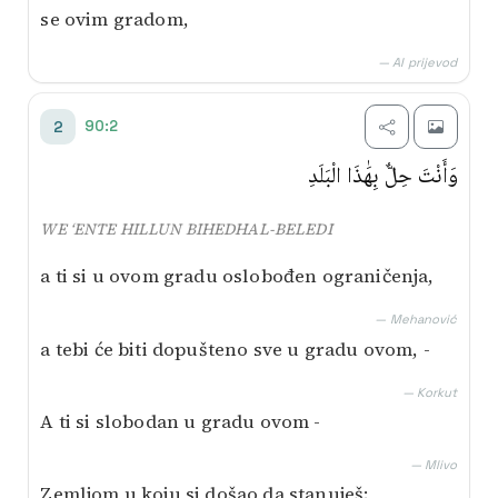
se ovim gradom,
— AI prijevod
90:2
2
وَأَنْتَ حِلٌّ بِهَٰذَا الْبَلَدِ
WE ‘ENTE HILLUN BIHEDHAL-BELEDI
a ti si u ovom gradu oslobođen ograničenja,
— Mehanović
a tebi će biti dopušteno sve u gradu ovom, -
— Korkut
A ti si slobodan u gradu ovom -
— Mlivo
Zemljom u koju si došao da stanuješ;