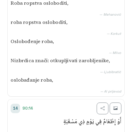
Roba ropstva osloboditi,
— Mehanović
roba ropstva osloboditi,
— Korkut
Oslobođenje roba,
— Mlivo
Nizbrdica znači: otkupljivati zarobljenike,
— Ljubibratić
oslobađanje roba,
— AI prijevod
90:14
14
أَوْ إِطْعَامٌ فِي يَوْمٍ ذِي مَسْغَبَةٍ