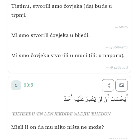
Uistinu, stvorili smo čovjeka (da) bude u
trpnji.
— Mlivo
Mi smo stvorili čovjeka u bijedi.
— Ljubibratić
Mi smo čovjeka stvorili u muci (ili: u naporu).
— AI prijevod
90:5
5
أَيَحْسَبُ أَنْ لَنْ يَقْدِرَ عَلَيْهِ أَحَدٌ
‘EJEHSEBU ‘EN LEN JEKDIRE ‘ALEJHI ‘EHEDUN
Misli li on da mu niko ništa ne može?