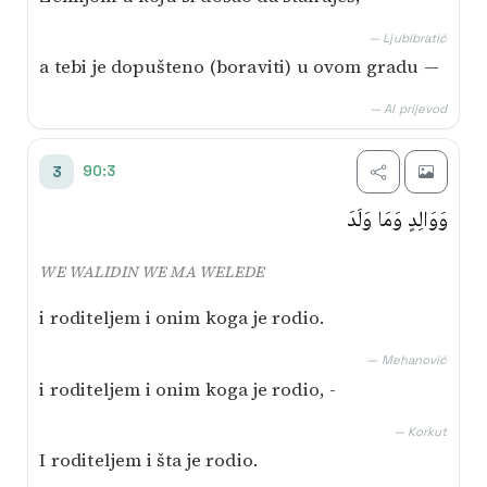
— Ljubibratić
a tebi je dopušteno (boraviti) u ovom gradu —
— AI prijevod
90:3
3
وَوَالِدٍ وَمَا وَلَدَ
WE WALIDIN WE MA WELEDE
i roditeljem i onim koga je rodio.
— Mehanović
i roditeljem i onim koga je rodio, -
— Korkut
I roditeljem i šta je rodio.