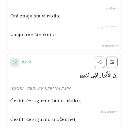
— Mlivo
Oni znaju šta vi radite.
— Ljubibratić
znaju ono što činite.
— AI prijevod
82:13
13
إِنَّ الْأَبْرَارَ لَفِي نَعِيمٍ
‘INNEL-’EBRARE LEFI NA’IMIN
Čestiti će sigurno biti u užitku,
— Mehanović
Čestiti će sigurno u Džennet,