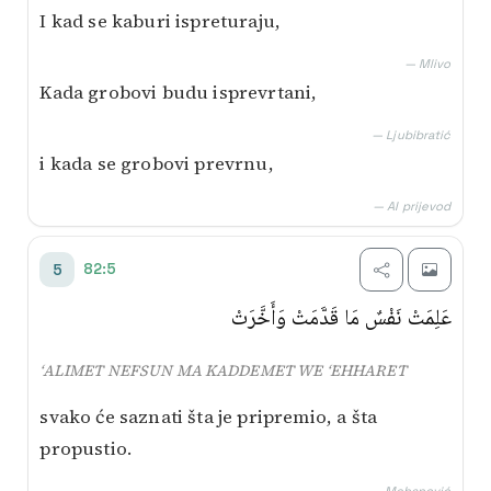
I kad se kaburi ispreturaju,
— Mlivo
Kada grobovi budu isprevrtani,
— Ljubibratić
i kada se grobovi prevrnu,
— AI prijevod
82:5
5
عَلِمَتْ نَفْسٌ مَا قَدَّمَتْ وَأَخَّرَتْ
‘ALIMET NEFSUN MA KADDEMET WE ‘EHHARET
svako će saznati šta je pripremio, a šta
propustio.