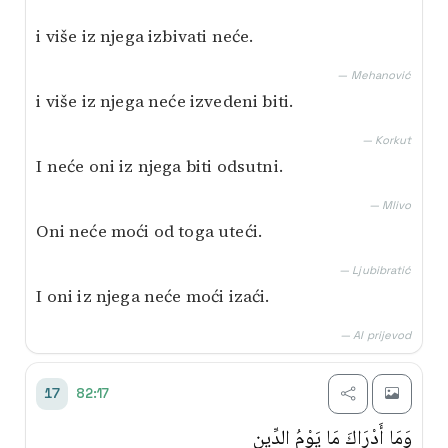
i više iz njega izbivati neće.
— Mehanović
i više iz njega neće izvedeni biti.
— Korkut
I neće oni iz njega biti odsutni.
— Mlivo
Oni neće moći od toga uteći.
— Ljubibratić
I oni iz njega neće moći izaći.
— AI prijevod
82:17
17
وَمَا أَدْرَاكَ مَا يَوْمُ الدِّينِ