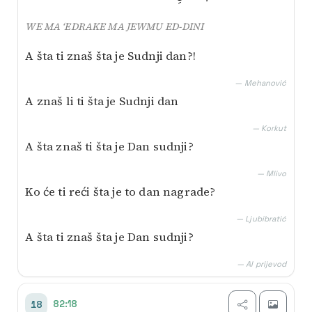
WE MA ‘EDRAKE MA JEWMU ED-DINI
A šta ti znaš šta je Sudnji dan?!
— Mehanović
A znaš li ti šta je Sudnji dan
— Korkut
A šta znaš ti šta je Dan sudnji?
— Mlivo
Ko će ti reći šta je to dan nagrade?
— Ljubibratić
A šta ti znaš šta je Dan sudnji?
— AI prijevod
82:18
18