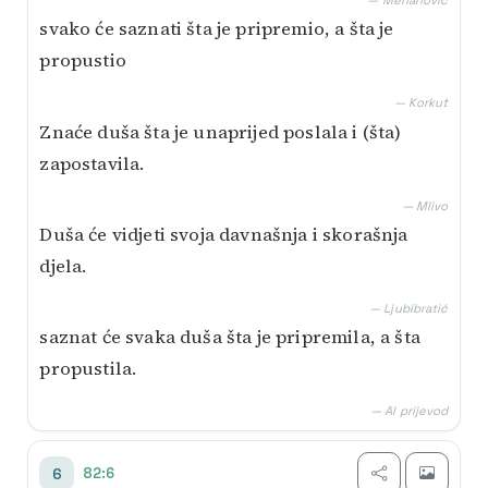
— Mehanović
svako će saznati šta je pripremio, a šta je
propustio
— Korkut
Znaće duša šta je unaprijed poslala i (šta)
zapostavila.
— Mlivo
Duša će vidjeti svoja davnašnja i skorašnja
djela.
— Ljubibratić
saznat će svaka duša šta je pripremila, a šta
propustila.
— AI prijevod
82:6
6