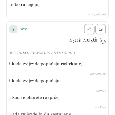
nebo rascijepi,
— AI prijevod
82:2
2
وَإِذَا الْكَوَاكِبُ انْتَثَرَتْ
WE ‘IDHAL-KEWAKIBU ENTETHERET
i kada zvijezde popadaju raštrkane,
— Mehanović
i kada zvijezde popadaju
— Korkut
I kad se planete rasprše,
— Mlivo
Kada zvijezde budu rasturene,