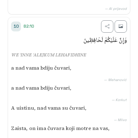
— AI prijevod
82:10
10
وَإِنَّ عَلَيْكُمْ لَحَافِظِينَ
WE ‘INNE ‘ALEJKUM LEHAFIDHINE
a nad vama bdiju čuvari,
— Mehanović
a nad vama bdiju čuvari,
— Korkut
A uistinu, nad vama su čuvari,
— Mlivo
Zaista, on ima čuvara koji motre na vas,