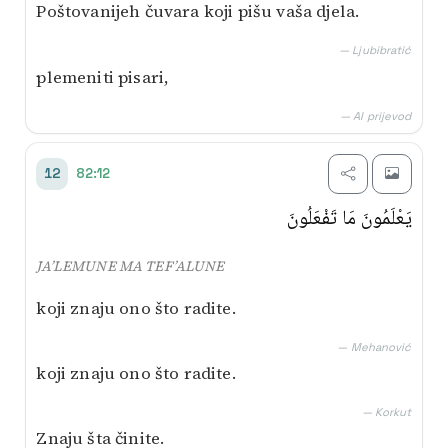
Poštovanijeh čuvara koji pišu vaša djela.
— Ljubibratić
plemeniti pisari,
— AI prijevod
82:12
12
يَعْلَمُونَ مَا تَفْعَلُونَ
JA’LEMUNE MA TEF’ALUNE
koji znaju ono što radite.
— Mehanović
koji znaju ono što radite.
— Korkut
Znaju šta činite.