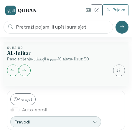
Prijava
QURAN
القرآن
SURA 82
AL-Infitar
Rascjepljenje
•
سورة الإنفطار
•
19 ajeta
•
Džuz 30
Jezik audia
Prvi ajet
Auto-scroll
Nakon završetka automatski se otvara sljedeća sura.
Početak od ajeta je dostupan samo u arapskom
Prevodi
modu.