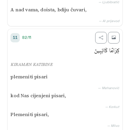
— Ljubibratić
A nad vama, doista, bdiju čuvari,
— AI prijevod
82:11
11
كِرَامًا كَاتِبِينَ
KIRAMÆN KATIBINE
plemeniti pisari
— Mehanović
kod Nas cijenjeni pisari,
— Korkut
Plemeniti pisari,
— Mlivo