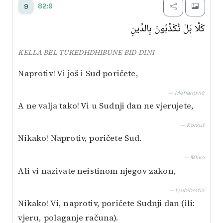
82:9
9
كَلَّا بَلْ تُكَذِّبُونَ بِالدِّينِ
KELLA BEL TUKEDHDHIBUNE BID-DINI
Naprotiv! Vi još i Sud poričete,
— Mehanović
A ne valja tako! Vi u Sudnji dan ne vjerujete,
— Korkut
Nikako! Naprotiv, poričete Sud.
— Mlivo
Ali vi nazivate neistinom njegov zakon,
— Ljubibratić
Nikako! Vi, naprotiv, poričete Sudnji dan (ili:
vjeru, polaganje računa).