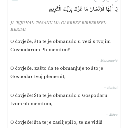
يَا أَيُّهَا الْإِنْسَانُ مَا غَرَّكَ بِرَبِّكَ الْكَرِيمِ
JA ‘EJJUHAL-’INSANU MA GARREKE BIREBBIKEL-
KERIMI
O čovječe, šta te je obmanulo u vezi s tvojim
Gospodarom Plemenitim?
— Mehanović
O čovječe, zašto da te obmanjuje to što je
Gospodar tvoj plemenit,
— Korkut
O čovječe! Šta te je obmanulo o Gospodaru
tvom plemenitom,
— Mlivo
O čovječe! šta te je zaslijepilo, te ne vidiš