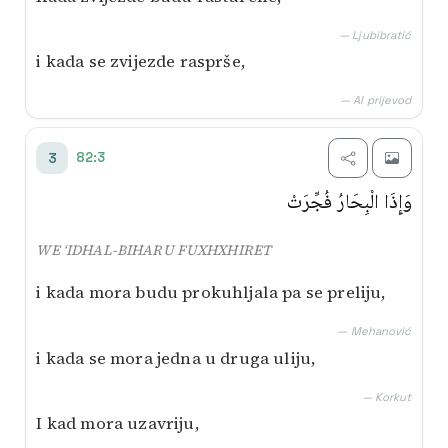
— Ljubibratić
i kada se zvijezde rasprše,
— AI prijevod
82:3
3
وَإِذَا الْبِحَارُ فُجِّرَتْ
WE ‘IDHAL-BIHARU FUXHXHIRET
i kada mora budu prokuhljala pa se preliju,
— Mehanović
i kada se mora jedna u druga uliju,
— Korkut
I kad mora uzavriju,