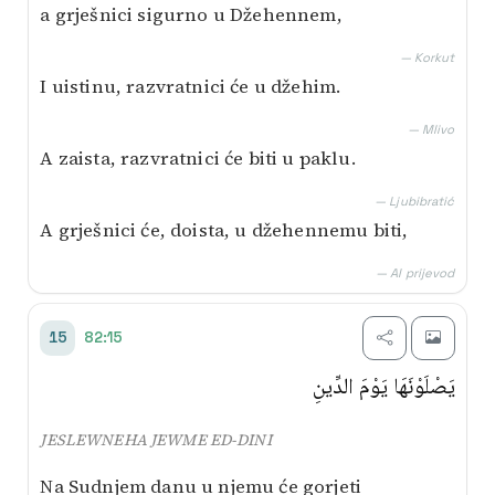
a grješnici sigurno u Džehennem,
— Korkut
I uistinu, razvratnici će u džehim.
— Mlivo
A zaista, razvratnici će biti u paklu.
— Ljubibratić
A grješnici će, doista, u džehennemu biti,
— AI prijevod
82:15
15
يَصْلَوْنَهَا يَوْمَ الدِّينِ
JESLEWNEHA JEWME ED-DINI
Na Sudnjem danu u njemu će gorjeti