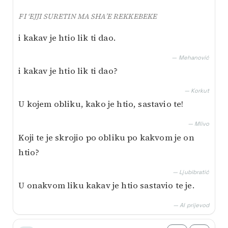
FI ‘EJJI SURETIN MA SHA’E REKKEBEKE
i kakav je htio lik ti dao.
— Mehanović
i kakav je htio lik ti dao?
— Korkut
U kojem obliku, kako je htio, sastavio te!
— Mlivo
Koji te je skrojio po obliku po kakvom je on
htio?
— Ljubibratić
U onakvom liku kakav je htio sastavio te je.
— AI prijevod