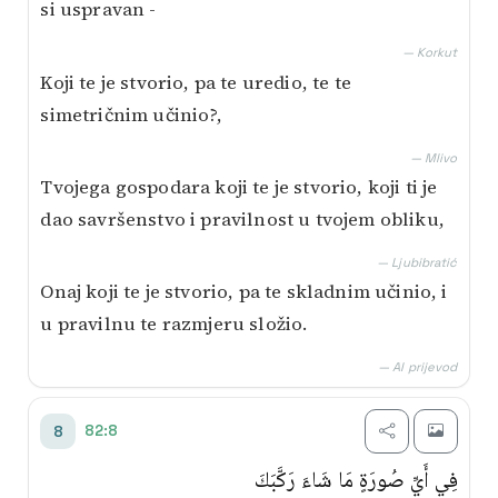
si uspravan -
— Korkut
Koji te je stvorio, pa te uredio, te te
simetričnim učinio?,
— Mlivo
Tvojega gospodara koji te je stvorio, koji ti je
dao savršenstvo i pravilnost u tvojem obliku,
— Ljubibratić
Onaj koji te je stvorio, pa te skladnim učinio, i
u pravilnu te razmjeru složio.
— AI prijevod
82:8
8
فِي أَيِّ صُورَةٍ مَا شَاءَ رَكَّبَكَ