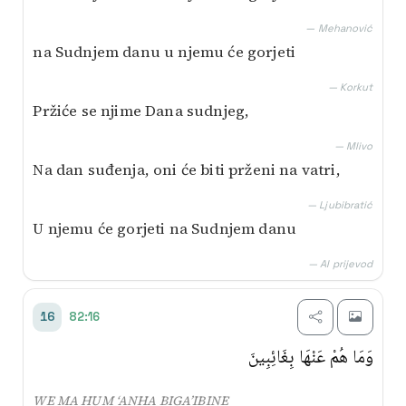
— Mehanović
na Sudnjem danu u njemu će gorjeti
— Korkut
Pržiće se njime Dana sudnjeg,
— Mlivo
Na dan suđenja, oni će biti prženi na vatri,
— Ljubibratić
U njemu će gorjeti na Sudnjem danu
— AI prijevod
82:16
16
وَمَا هُمْ عَنْهَا بِغَائِبِينَ
WE MA HUM ‘ANHA BIGA’IBINE