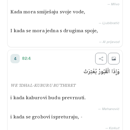
— Mlivo
Kada mora smiješaju svoje vode,
— Ljubibratić
I kada se mora jedna s drugima spoje,
— AI prijevod
82:4
4
وَإِذَا الْقُبُورُ بُعْثِرَتْ
WE ‘IDHAL-KUBURU BU’THIRET
i kada kaburovi budu prevrnuti.
— Mehanović
i kada se grobovi ispreturaju, -
— Korkut