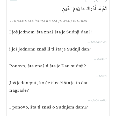
ثُمَّ مَا أَدْرَاكَ مَا يَوْمُ الدِّينِ
THUMME MA ‘EDRAKE MA JEWMU ED-DINI
I još jednom: šta znaš šta je Sudnji dan?!
— Mehanović
i još jednom: znaš li ti šta je Sudnji dan?
— Korkut
Ponovo, šta znaš ti šta je Dan sudnji?
— Mlivo
Još jedan put, ko će ti reći šta je to dan
nagrade?
— Ljubibratić
I ponovo, šta ti znaš o Sudnjem danu?