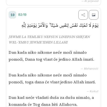
— AI prijevod
82:19
19
يَوْمَ لَا تَمْلِكُ نَفْسٌ لِنَفْسٍ شَيْئًا ۖ وَالْأَمْرُ يَوْمَئِذٍ لِلَّهِ
JEWME LA TEMLIKU NEFSUN LINEFSIN SHEJ’ÆN
WEL-’EMRU JEWME’IDHIN LILLAHI
Dan kada niko nikome neće moći nimalo
pomoći, Dana tog vlast će jedino Allah imati.
— Mehanović
Dan kada niko nikome neće moći nimalo
pomoći, toga dana će vlast jedino Allah imati.
— Korkut
Dan kad neće vladati duša za dušu nimalo, a
komanda će Tog dana biti Allahova.