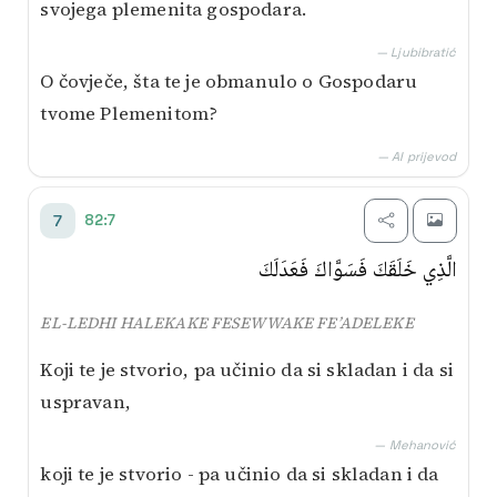
svojega plemenita gospodara.
— Ljubibratić
O čovječe, šta te je obmanulo o Gospodaru
tvome Plemenitom?
— AI prijevod
82:7
7
الَّذِي خَلَقَكَ فَسَوَّاكَ فَعَدَلَكَ
EL-LEDHI HALEKAKE FESEWWAKE FE’ADELEKE
Koji te je stvorio, pa učinio da si skladan i da si
uspravan,
— Mehanović
koji te je stvorio - pa učinio da si skladan i da