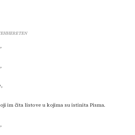
TEHHERETEN
,
,
e,
oji im čita listove u kojima su istinita Pisma.
,