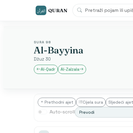
QURAN
القرآن
SURA 98
Al-Bayyina
Džuz 30
Al-Qadr
Al-Zalzala
Prethodni ajet
Cijela sura
Sljedeći aje
Auto-scroll
Prevodi
Transliterim
Besim Korku