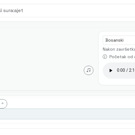
Jezik audia
Nakon završetka
Početak od 
t
t
Mustafa Mlivo
Mićo Ljubibratić
Muhamed Mehanović
AI