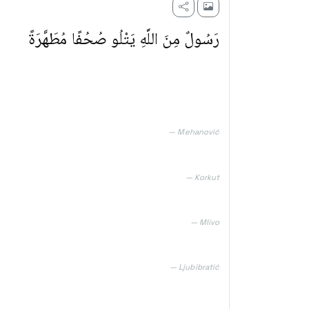
رَسُولٌ مِنَ اللَّهِ يَتْلُو صُحُفًا مُطَهَّرَةً
— Mehanović
— Korkut
— Mlivo
— Ljubibratić