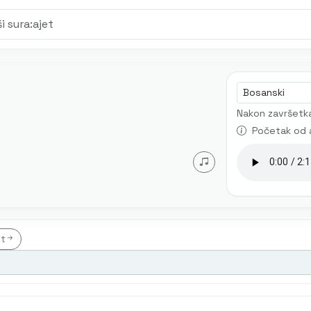
Jezik audia
Nakon završetka
Početak od 
et
t
Mustafa Mlivo
Mićo Ljubibratić
Muhamed Mehanović
AI