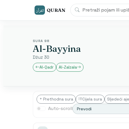
QURAN
القرآن
SURA 98
Al-Bayyina
Džuz 30
Al-Qadr
Al-Zalzala
Prethodna sura
Cijela sura
Sljedeći aj
Auto-scroll
Prevodi
Transliterim
Besim Korku