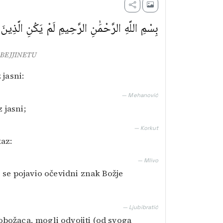
بِسْمِ اللَّهِ الرَّحْمَٰنِ الرَّحِيمِ لَمْ يَكُنِ الَّذِينَ
BEJJINETU
 jasni:
— Mehanović
 jasni;
— Korkut
kaz:
— Mlivo
o se pojavio očevidni znak Božje
— Ljubibratić
obožaca, mogli odvojiti (od svoga