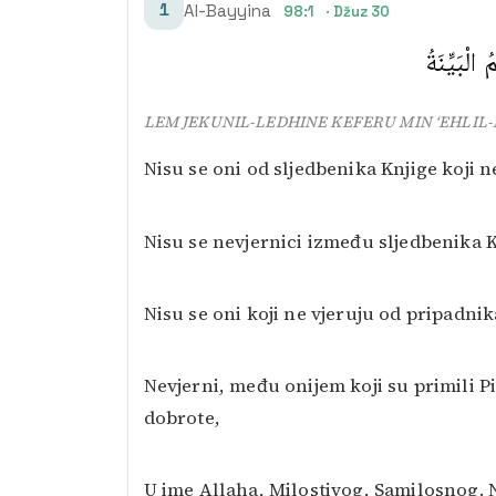
1
Al-Bayyina
98:1
· Džuz 30
لْبَيِّنَةُ
LEM JEKUNIL-LEDHINE KEFERU MIN ‘EHLIL
Nisu se oni od sljedbenika Knjige koji ne
Nisu se nevjernici između sljedbenika K
Nisu se oni koji ne vjeruju od pripadnik
Nevjerni, među onijem koji su primili Pi
dobrote,
U ime Allaha, Milostivog, Samilosnog. N