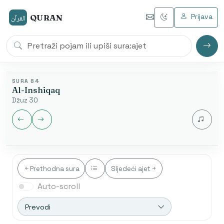
Prijava
QURAN
القرآن
SURA 84
Al-Inshiqaq
Džuz 30
Jezik audia
Prethodna sura
Sljedeći ajet
Auto-scroll
Nakon završetka automatski se otvara sljedeća sura.
Početak od ajeta je dostupan samo u arapskom
Prevodi
modu.