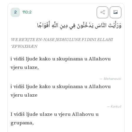
Transliterim
110:2
2
Besim Korkut
وَرَأَيْتَ النَّاسَ يَدْخُلُونَ فِي دِينِ اللَّهِ أَفْوَاجًا
Mustafa Mlivo
WE RE’EJTE EN-NASE JEDHULUNE FI DINI ELLAHI
Mićo Ljubibratić
‘EFWAXHÆN
i vidiš ljude kako u skupinama u Allahovu
Muhamed Mehanović
vjeru ulaze,
AI prijevod
— Mehanović
i vidiš ljude kako u skupinama u Allahovu
vjeru ulaze
— Korkut
I vidiš ljude ulaze u vjeru Allahovu u
grupama,