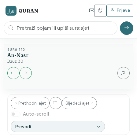
Prijava
QURAN
القرآن
SURA 110
An-Nasr
Džuz 30
Jezik audia
Prethodni ajet
Sljedeći ajet
Auto-scroll
Nakon završetka automatski se otvara sljedeća sura.
Početak od ajeta je dostupan samo u arapskom
Prevodi
modu.