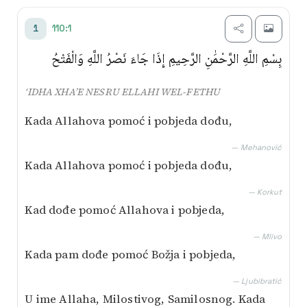
Transliterim
110:1
1
Besim Korkut
بِسْمِ اللَّهِ الرَّحْمَٰنِ الرَّحِيمِ إِذَا جَاءَ نَصْرُ اللَّهِ وَالْفَتْحُ
Mustafa Mlivo
‘IDHA XHA’E NESRU ELLAHI WEL-FETHU
Mićo Ljubibratić
Kada Allahova pomoć i pobjeda dođu,
Muhamed Mehanović
— Mehanović
Kada Allahova pomoć i pobjeda dođu,
AI prijevod
— Korkut
Kad dođe pomoć Allahova i pobjeda,
— Mlivo
Kada pam dođe pomoć Božja i pobjeda,
— Ljubibratić
U ime Allaha, Milostivog, Samilosnog. Kada