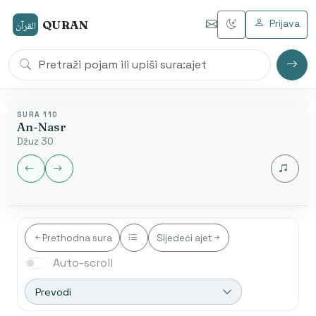
Prijava
QURAN
القرآن
SURA 110
An-Nasr
Džuz 30
Jezik audia
Prethodna sura
Sljedeći ajet
Auto-scroll
Nakon završetka automatski se otvara sljedeća sura.
Početak od ajeta je dostupan samo u arapskom
Prevodi
modu.