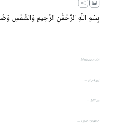
بِسْمِ اللَّهِ الرَّحْمَٰنِ الرَّحِيمِ وَالشَّمْسِ وَضُ
— Mehanović
— Korkut
— Mlivo
— Ljubibratić