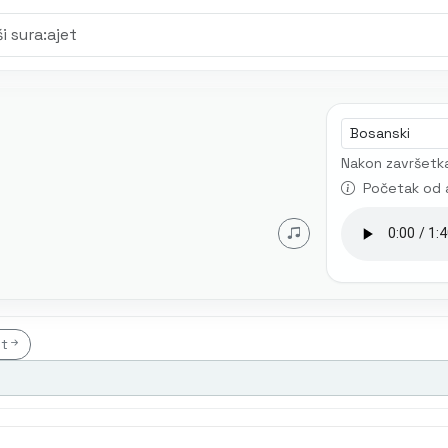
Jezik audia
Nakon završetka
Početak od 
et
t
Mustafa Mlivo
Mićo Ljubibratić
Muhamed Mehanović
AI