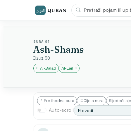
QURAN
القرآن
SURA 91
Ash-Shams
Džuz 30
Al-Balad
Al-Lail
Prethodna sura
Cijela sura
Sljedeći aj
Auto-scroll
Prevodi
Transliterim
Besim Korku