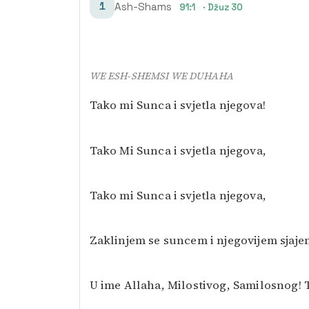
1
Ash-Shams
91:1
· Džuz 30
WE ESH-SHEMSI WE DUHAHA
Tako mi Sunca i svjetla njegova!
Tako Mi Sunca i svjetla njegova,
Tako mi Sunca i svjetla njegova,
Zaklinjem se suncem i njegovijem sjaje
U ime Allaha, Milostivog, Samilosnog! T