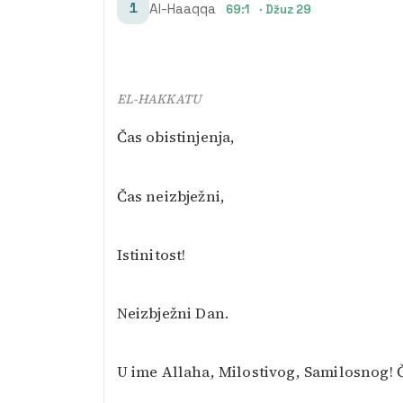
1
Al-Haaqqa
69:1
· Džuz 29
EL-HAKKATU
Čas obistinjenja,
Čas neizbježni,
Istinitost!
Neizbježni Dan.
U ime Allaha, Milostivog, Samilosnog! Č