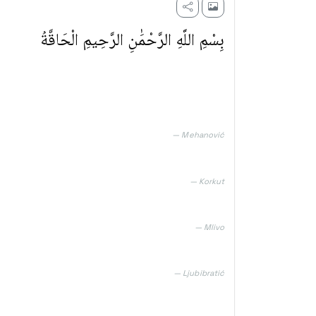
بِسْمِ اللَّهِ الرَّحْمَٰنِ الرَّحِيمِ الْحَاقَّةُ
— Mehanović
— Korkut
— Mlivo
— Ljubibratić