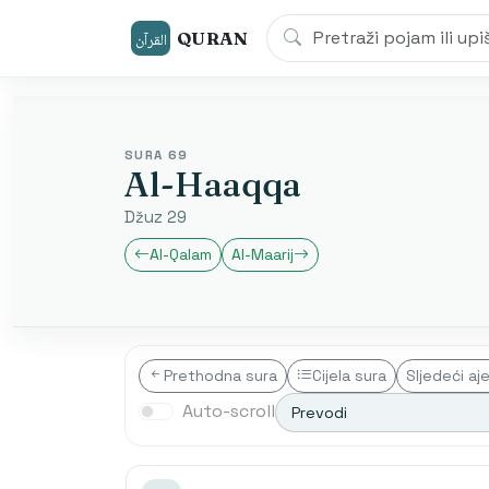
QURAN
القرآن
SURA 69
Al-Haaqqa
Džuz 29
Al-Qalam
Al-Maarij
Prethodna sura
Cijela sura
Sljedeći aj
Auto-scroll
Prevodi
Transliterim
Besim Korku