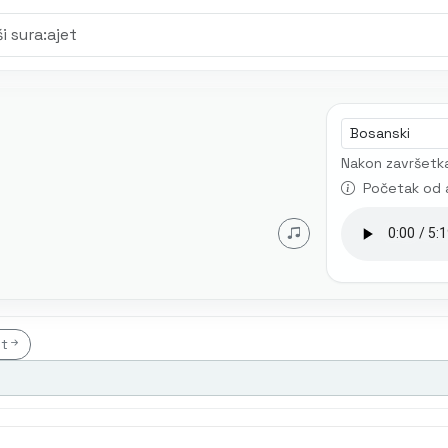
Jezik audia
Nakon završetka
Početak od 
et
t
Mustafa Mlivo
Mićo Ljubibratić
Muhamed Mehanović
AI