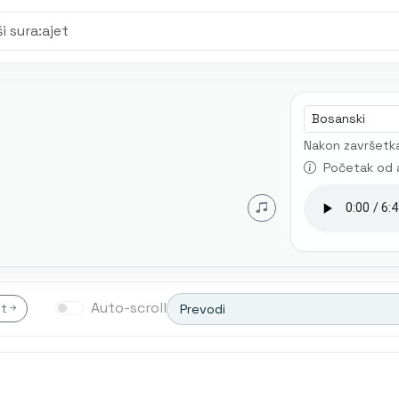
Jezik audia
Nakon završetka
Početak od 
Auto-scroll
et
Prevodi
Transliterim
Besim Korkut
Musta