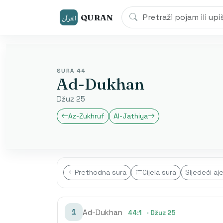
QURAN
القرآن
SURA 44
Ad-Dukhan
Džuz 25
Az-Zukhruf
Al-Jathiya
Prethodna sura
Cijela sura
Sljedeći aj
1
Ad-Dukhan
44:1
· Džuz 25