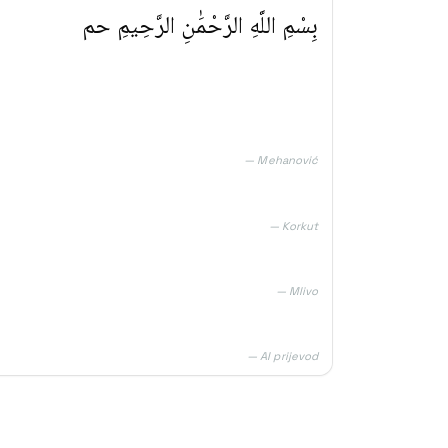
بِسْمِ اللَّهِ الرَّحْمَٰنِ الرَّحِيمِ حم
— Mehanović
— Korkut
— Mlivo
— AI prijevod