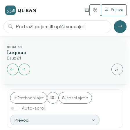
Prijava
QURAN
القرآن
SURA 31
Luqman
Džuz 21
Jezik audia
Prethodni ajet
Sljedeći ajet
Auto-scroll
Nakon završetka automatski se otvara sljedeća sura.
Početak od ajeta je dostupan samo u arapskom
Prevodi
modu.