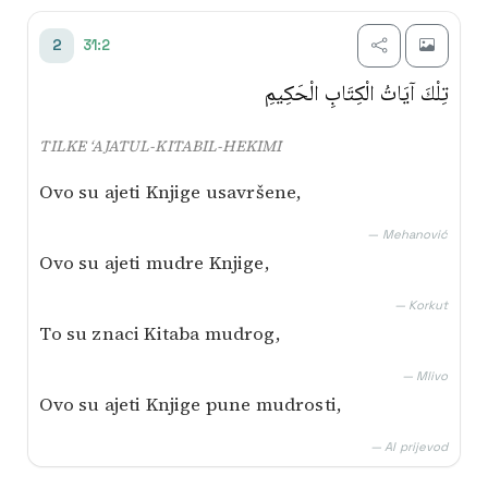
Transliterim
31:2
2
Besim Korkut
تِلْكَ آيَاتُ الْكِتَابِ الْحَكِيمِ
Mustafa Mlivo
TILKE ‘AJATUL-KITABIL-HEKIMI
Muhamed Mehanović
Ovo su ajeti Knjige usavršene,
AI prijevod
— Mehanović
Ovo su ajeti mudre Knjige,
— Korkut
To su znaci Kitaba mudrog,
— Mlivo
Ovo su ajeti Knjige pune mudrosti,
— AI prijevod