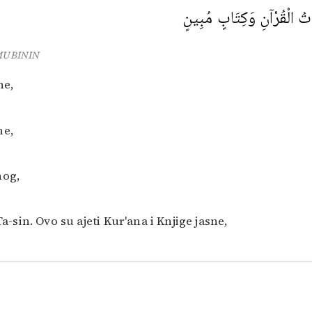
تُ الْقُرْآنِ وَكِتَابٍ مُبِينٍ
 MUBININ
ne,
ne,
nog,
-sin. Ovo su ajeti Kur'ana i Knjige jasne,