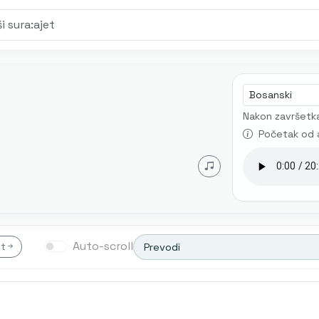
Jezik audia
Nakon završetka
Početak od 
Auto-scroll
et
Prevodi
Transliterim
Besim Korkut
Musta