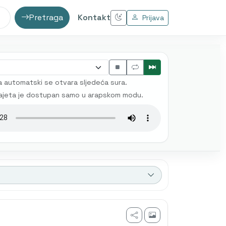
Pretraga
Kontakt
Prijava
 automatski se otvara sljedeća sura.
ajeta je dostupan samo u arapskom modu.
fa Mlivo
Muhamed Mehanović
AI prijevod