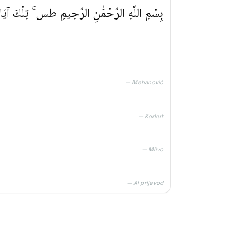
بِسْمِ اللَّهِ الرَّحْمَٰنِ الرَّحِيمِ طس ۚ تِلْكَ آيَا
— Mehanović
— Korkut
— Mlivo
— AI prijevod