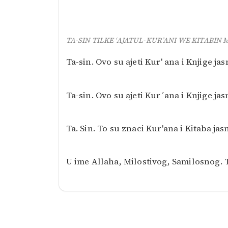
TA-SIN TILKE ‘AJATUL-KUR’ANI WE KITABIN
Ta-sin. Ovo su ajeti Kur' ana i Knjige jas
Ta-sin. Ovo su ajeti Kur´ana i Knjige jas
Ta. Sin. To su znaci Kur'ana i Kitaba jas
U ime Allaha, Milostivog, Samilosnog. Ta