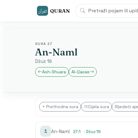
QURAN
القرآن
SURA 27
An-Naml
Džuz 19
Ash-Shuara
Al-Qasas
Prethodna sura
Cijela sura
Sljedeći aj
1
An-Naml
27:1
· Džuz 19