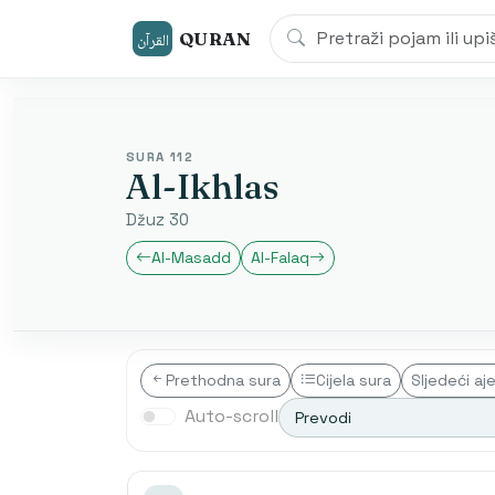
QURAN
القرآن
SURA 112
Al-Ikhlas
Džuz 30
Al-Masadd
Al-Falaq
Prethodna sura
Cijela sura
Sljedeći aj
Auto-scroll
Prevodi
Transliterim
Besim Korku