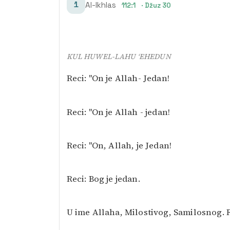
1
Al-Ikhlas
112:1
· Džuz 30
KUL HUWEL-LAHU ‘EHEDUN
Reci: "On je Allah- Jedan!
Reci: "On je Allah - jedan!
Reci: "On, Allah, je Jedan!
Reci: Bog je jedan.
U ime Allaha, Milostivog, Samilosnog. R