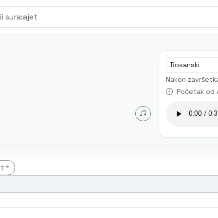
Jezik audia
Nakon završetka
Početak od 
et
t
Mustafa Mlivo
Mićo Ljubibratić
Muhamed Mehanović
AI