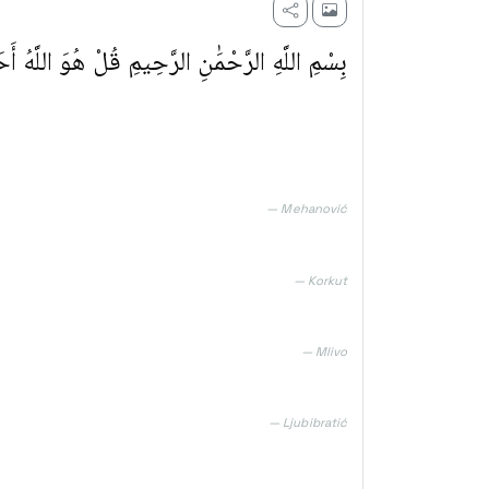
بِسْمِ اللَّهِ الرَّحْمَٰنِ الرَّحِيمِ قُلْ هُوَ اللَّهُ أَح
— Mehanović
— Korkut
— Mlivo
— Ljubibratić