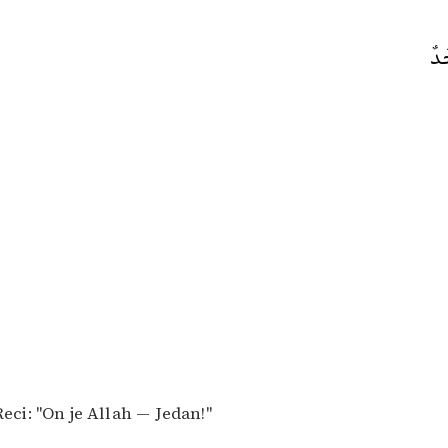
َدٌ
eci: "On je Allah — Jedan!"