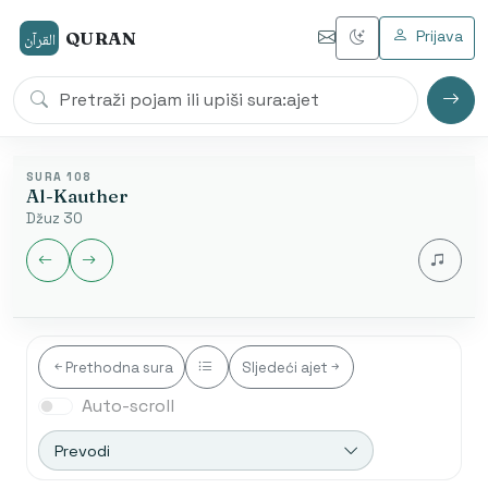
Prijava
QURAN
القرآن
SURA 108
Al-Kauther
Džuz 30
Jezik audia
Prethodna sura
Sljedeći ajet
Auto-scroll
Nakon završetka automatski se otvara sljedeća sura.
Početak od ajeta je dostupan samo u arapskom
Prevodi
modu.