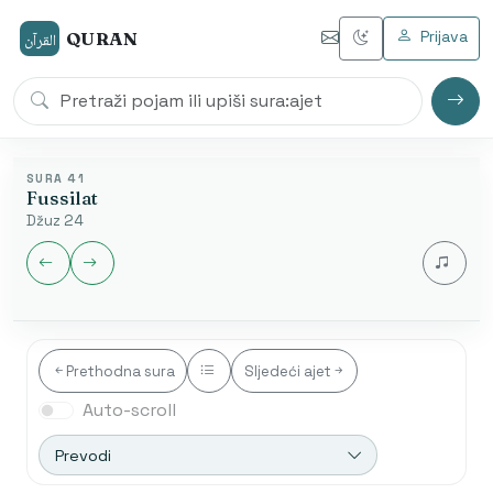
Prijava
QURAN
القرآن
SURA 41
Fussilat
Džuz 24
Jezik audia
Prethodna sura
Sljedeći ajet
Auto-scroll
Nakon završetka automatski se otvara sljedeća sura.
Početak od ajeta je dostupan samo u arapskom
Prevodi
modu.